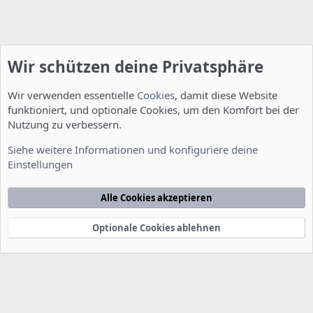
Wir schützen deine Privatsphäre
Wir verwenden essentielle
Cookies
, damit diese Website
funktioniert, und optionale Cookies, um den Komfort bei der
Nutzung zu verbessern.
Fragen zu Howtos
Siehe weitere Informationen und konfiguriere deine
Einstellungen
Cookies
Deutsch [Du]
Kontakt
Nutzungsbedingungen
Datenschutzerklärung
Hilfe
Alle Cookies akzeptieren
Startseite
R
S
S
Optionale Cookies ablehnen
®
Community platform by XenForo
© 2010-2022 XenForo Ltd.
-
Deutsch von
-
xenDach
©2010-2014
F
e
e
d