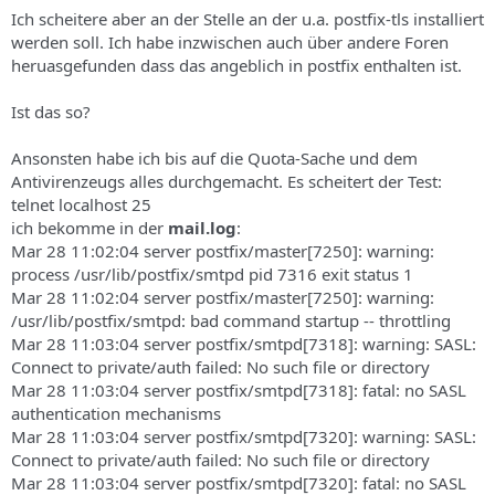
s
Ich scheitere aber an der Stelle an der u.a. postfix-tls installiert
werden soll. Ich habe inzwischen auch über andere Foren
heruasgefunden dass das angeblich in postfix enthalten ist.
Ist das so?
Ansonsten habe ich bis auf die Quota-Sache und dem
Antivirenzeugs alles durchgemacht. Es scheitert der Test:
telnet localhost 25
ich bekomme in der
mail.log
:
Mar 28 11:02:04 server postfix/master[7250]: warning:
process /usr/lib/postfix/smtpd pid 7316 exit status 1
Mar 28 11:02:04 server postfix/master[7250]: warning:
/usr/lib/postfix/smtpd: bad command startup -- throttling
Mar 28 11:03:04 server postfix/smtpd[7318]: warning: SASL:
Connect to private/auth failed: No such file or directory
Mar 28 11:03:04 server postfix/smtpd[7318]: fatal: no SASL
authentication mechanisms
Mar 28 11:03:04 server postfix/smtpd[7320]: warning: SASL:
Connect to private/auth failed: No such file or directory
Mar 28 11:03:04 server postfix/smtpd[7320]: fatal: no SASL