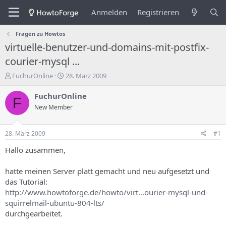
Anmelden
Registrieren
Fragen zu Howtos
virtuelle-benutzer-und-domains-mit-postfix-
courier-mysql ...
E
E
FuchurOnline
28. März 2009
r
r
s
s
FuchurOnline
F
t
t
New Member
e
e
l
l
l
l
28. März 2009
#1
e
u
r
n
Hallo zusammen,
d
g
e
s
hatte meinen Server platt gemacht und neu aufgesetzt und
s
d
das Tutorial:
T
a
http://www.howtoforge.de/howto/virt...ourier-mysql-und-
h
t
squirrelmail-ubuntu-804-lts/
e
u
m
m
durchgearbeitet.
a