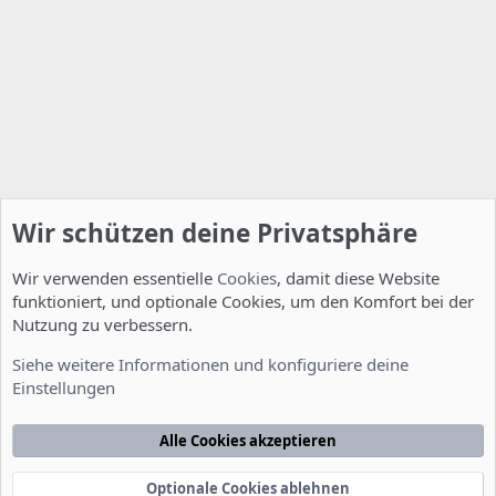
Wir schützen deine Privatsphäre
Wir verwenden essentielle
Cookies
, damit diese Website
funktioniert, und optionale Cookies, um den Komfort bei der
Nutzung zu verbessern.
Allgemein
Siehe weitere Informationen und konfiguriere deine
Einstellungen
Cookies
Deutsch [Du]
Kontakt
Nutzungsbedingungen
Datenschutzerklärung
Hilfe
Alle Cookies akzeptieren
Startseite
R
S
S
Optionale Cookies ablehnen
®
Community platform by XenForo
© 2010-2022 XenForo Ltd.
-
Deutsch von