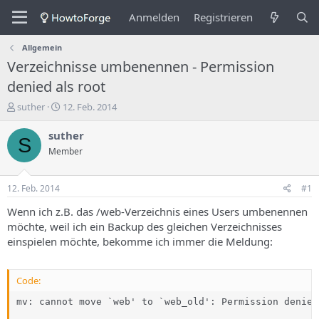
Anmelden
Registrieren
Allgemein
Verzeichnisse umbenennen - Permission
denied als root
E
E
suther
12. Feb. 2014
r
r
s
s
suther
S
t
t
Member
e
e
l
l
l
l
12. Feb. 2014
#1
e
u
r
n
Wenn ich z.B. das /web-Verzeichnis eines Users umbenennen
d
g
möchte, weil ich ein Backup des gleichen Verzeichnisses
e
s
einspielen möchte, bekomme ich immer die Meldung:
s
d
T
a
h
t
Code:
e
u
m
m
mv: cannot move `web' to `web_old': Permission denied
a