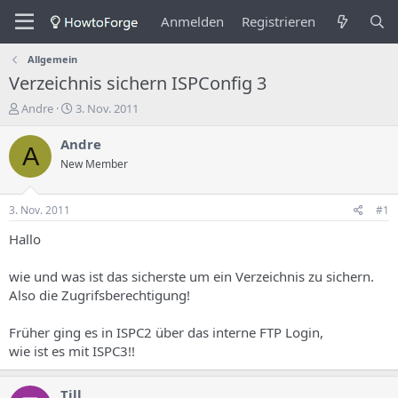
Anmelden
Registrieren
Allgemein
Verzeichnis sichern ISPConfig 3
E
E
Andre
3. Nov. 2011
r
r
s
s
Andre
A
t
t
New Member
e
e
l
l
l
l
3. Nov. 2011
#1
e
u
r
n
Hallo
d
g
e
s
wie und was ist das sicherste um ein Verzeichnis zu sichern.
s
d
Also die Zugrifsberechtigung!
T
a
h
t
Früher ging es in ISPC2 über das interne FTP Login,
e
u
m
m
wie ist es mit ISPC3!!
a
s
Till