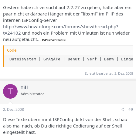
Gestern habe ich versucht auf 2.2.27 zu gehen, hatte aber ein
paar nicht erklärbare Hänger mit der "libxml" im PHP des
internen ISPConfig-Server
http://www.howtoforge.com/forums/showthread.php?
t=24102
und noch ein Problem mit Umlauten ist nun wieder
neu aufgetaucht…
ISP Server Status:
Code:
 Dateisystem | GrÃ¶ÃŸe | Benut | Verf | Ben% | Eingeh
Zuletzt bearbeitet:
2. Dez. 2008
Till
T
Administrator
2. Dez. 2008
#9
Diese Texte übernimmt ISPConfig dirkt von der Shell, schau
also mal nach, ob Du die richtige Codierung auf der Shell
eingestellt hast.