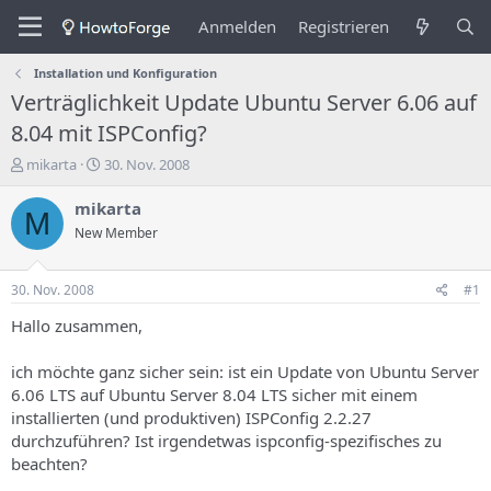
Anmelden
Registrieren
Installation und Konfiguration
Verträglichkeit Update Ubuntu Server 6.06 auf
8.04 mit ISPConfig?
E
E
mikarta
30. Nov. 2008
r
r
s
s
mikarta
M
t
t
New Member
e
e
l
l
l
l
30. Nov. 2008
#1
e
u
r
n
Hallo zusammen,
d
g
e
s
ich möchte ganz sicher sein: ist ein Update von Ubuntu Server
s
d
6.06 LTS auf Ubuntu Server 8.04 LTS sicher mit einem
T
a
installierten (und produktiven) ISPConfig 2.2.27
h
t
durchzuführen? Ist irgendetwas ispconfig-spezifisches zu
e
u
m
m
beachten?
a