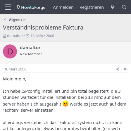
Anmelden
Registrieren
Allgemein
Verständnisprobleme Faktura
E
E
damaltor
18. März 2008
r
r
s
s
damaltor
D
t
t
New Member
e
e
l
l
l
l
18. März 2008
#1
e
u
r
n
Moin moin,
d
g
e
s
Ich habe ISPconfig installiert und bin total begeistert. die 3
s
d
stunden wartezeit für die installation bei 233 mhz auf dem
T
a
server haben sich ausgezahlt
werde es jetzt auch auf dem
h
t
e
u
"echten" server einsetzen.
m
m
a
allerdings verstehe ich das "Faktura" system nicht: ich kann
s
artikel anlegen, die etwas bestimmtes beinhalten (ein web