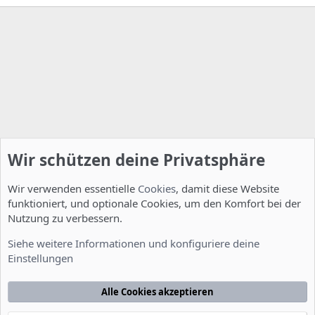
Wir schützen deine Privatsphäre
Wir verwenden essentielle
Cookies
, damit diese Website
funktioniert, und optionale Cookies, um den Komfort bei der
Nutzung zu verbessern.
Allgemein
Siehe weitere Informationen und konfiguriere deine
Einstellungen
Cookies
Deutsch [Du]
Kontakt
Nutzungsbedingungen
Datenschutzerklärung
Hilfe
Alle Cookies akzeptieren
Startseite
R
S