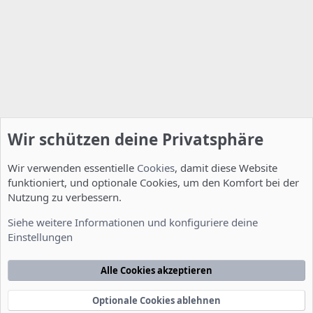
Wir schützen deine Privatsphäre
Wir verwenden essentielle
Cookies
, damit diese Website
funktioniert, und optionale Cookies, um den Komfort bei der
Nutzung zu verbessern.
Fragen zu Howtos
Siehe weitere Informationen und konfiguriere deine
Einstellungen
Cookies
Deutsch [Du]
Kontakt
Nutzungsbedingungen
Datenschutzerklärung
Hilfe
Alle Cookies akzeptieren
Startseite
R
S
S
Optionale Cookies ablehnen
®
Community platform by XenForo
© 2010-2022 XenForo Ltd.
-
Deutsch von
-