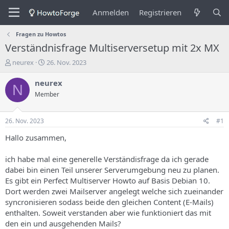
Anmelden
Registrieren
Fragen zu Howtos
Verständnisfrage Multiserversetup mit 2x MX
E
E
neurex
26. Nov. 2023
r
r
s
s
neurex
N
t
t
Member
e
e
l
l
l
l
26. Nov. 2023
#1
e
u
r
n
Hallo zusammen,
d
g
e
s
ich habe mal eine generelle Verständisfrage da ich gerade
s
d
dabei bin einen Teil unserer Serverumgebung neu zu planen.
T
a
Es gibt ein Perfect Multiserver Howto auf Basis Debian 10.
h
t
Dort werden zwei Mailserver angelegt welche sich zueinander
e
u
m
m
syncronisieren sodass beide den gleichen Content (E-Mails)
a
enthalten. Soweit verstanden aber wie funktioniert das mit
s
den ein und ausgehenden Mails?