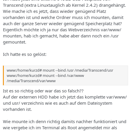
s
Transcend (extra Linuxtauglich ab Kernel 2.4.2) drangehängt.
Wie mache ich es jetzt, dass wieder genügend Platz
vorhanden ist und welche Ordner muss ich mounten, damit
auch der ganze Server wieder genügend Speicherplatz hat?
Eigentlich möchte ich ja nur das Webverzeichnis var/www/
mounten, hab ich gemacht, habe aber dann noch ein /usr
gemountet.
Ich hatte es so gelöst:
www:/home/kurzd# mount --bind /usr /media/Transcend/usr
www:/home/kurzd# mount --bind /var/www
/media/Transcend/var/www
Ist es so richtig oder war das so falsch??
Auf der externen HDD habe ich jetzt das komplette var/www/
und usr/ verzeichnis wie es auch auf dem Dateisystem
vorhanden ist.
Wie mounte ich denn richtig damits nachher funktioniert und
wie vergebe ich im Terminal als Root angemeldet mir als