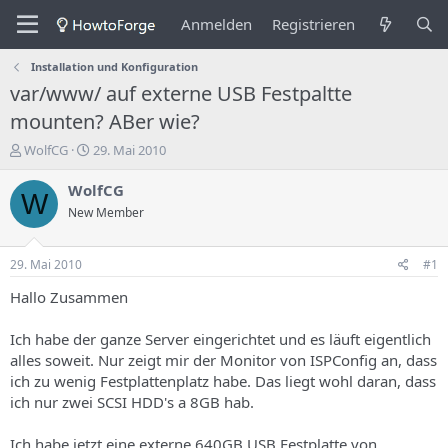
Anmelden
Registrieren
Installation und Konfiguration
var/www/ auf externe USB Festpaltte
mounten? ABer wie?
E
E
WolfCG
29. Mai 2010
r
r
s
s
WolfCG
W
t
t
New Member
e
e
l
l
l
l
29. Mai 2010
#1
e
u
r
n
Hallo Zusammen
d
g
e
s
Ich habe der ganze Server eingerichtet und es läuft eigentlich
s
d
alles soweit. Nur zeigt mir der Monitor von ISPConfig an, dass
T
a
ich zu wenig Festplattenplatz habe. Das liegt wohl daran, dass
h
t
ich nur zwei SCSI HDD's a 8GB hab.
e
u
m
m
a
Ich habe jetzt eine externe 640GB USB Festplatte von