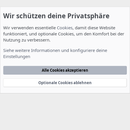
alle 180 Tage überprüft, je nachdem, was zuerst eintritt.
Veränderbar mit
Wir schützen deine Privatsphäre
tune2fs -c oder -t .
Wir verwenden essentielle
Cookies
, damit diese Website
funktioniert, und optionale Cookies, um den Komfort bei der
Nutzung zu verbessern.
Installation und Konfiguration
Siehe weitere Informationen und konfiguriere deine
Einstellungen
Cookies
Deutsch [Du]
Kontakt
Nutzungsbedingungen
Datenschutzerklärung
Hilfe
Alle Cookies akzeptieren
Startseite
R
S
S
Optionale Cookies ablehnen
®
Community platform by XenForo
© 2010-2022 XenForo Ltd.
-
Deutsch von
-
xenDach
©2010-2014
F
e
e
d