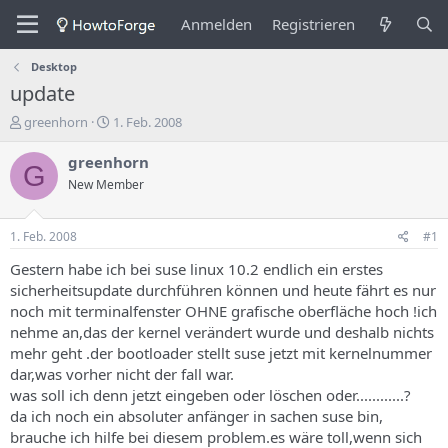
Anmelden
Registrieren
Desktop
update
E
E
greenhorn
1. Feb. 2008
r
r
s
s
greenhorn
G
t
t
New Member
e
e
l
l
l
l
1. Feb. 2008
#1
e
u
r
n
Gestern habe ich bei suse linux 10.2 endlich ein erstes
d
g
sicherheitsupdate durchführen können und heute fährt es nur
e
s
noch mit terminalfenster OHNE grafische oberfläche hoch !ich
s
d
nehme an,das der kernel verändert wurde und deshalb nichts
T
a
mehr geht .der bootloader stellt suse jetzt mit kernelnummer
h
t
dar,was vorher nicht der fall war.
e
u
m
m
was soll ich denn jetzt eingeben oder löschen oder............?
a
da ich noch ein absoluter anfänger in sachen suse bin,
s
brauche ich hilfe bei diesem problem.es wäre toll,wenn sich