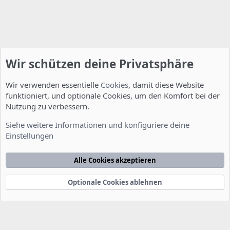
Wir schützen deine Privatsphäre
Wir verwenden essentielle
Cookies
, damit diese Website
funktioniert, und optionale Cookies, um den Komfort bei der
Nutzung zu verbessern.
Desktop
Siehe weitere Informationen und konfiguriere deine
Einstellungen
Cookies
Deutsch [Du]
Kontakt
Nutzungsbedingungen
Datenschutzerklärung
Hilfe
Alle Cookies akzeptieren
Startseite
R
S
S
Optionale Cookies ablehnen
®
Community platform by XenForo
© 2010-2022 XenForo Ltd.
-
Deutsch von
-
xenDach
©2010-2014
F
e
e
d