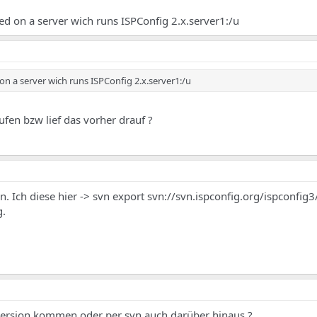
led on a server wich runs ISPConfig 2.x.server1:/u
 on a server wich runs ISPConfig 2.x.server1:/u
ufen bzw lief das vorher drauf ?
on. Ich diese hier -> svn export svn://svn.ispconfig.org/ispconfig3
g.
 version kommen oder per svn auch darüber hinaus ?