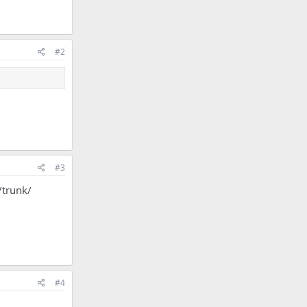
#2
#3
/trunk/
#4