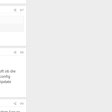
#7
#8
ft ob die
config
 Update
#9
f dem Server