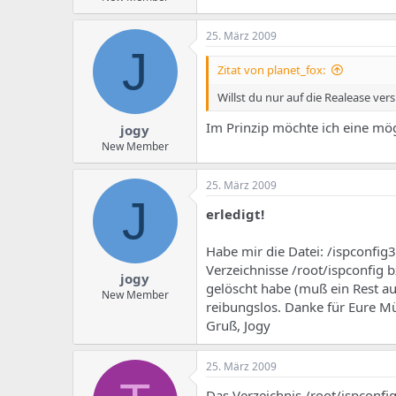
25. März 2009
J
Zitat von planet_fox:
Willst du nur auf die Realease v
Im Prinzip möchte ich eine mögl
jogy
New Member
25. März 2009
J
erledigt!
Habe mir die Datei: /ispconfig
Verzeichnisse /root/ispconfig
jogy
gelöscht habe (muß ein Rest au
New Member
reibungslos. Danke für Eure M
Gruß, Jogy
25. März 2009
Das Verzeichnis /root/ispconfi