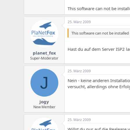
e
u
m
m
This software can not be instal
a
s
25. März 2009
This software can not be installed
Hast du auf dem Server ISP2 la
planet_fox
Super-Moderator
25. März 2009
J
Nein - keine anderen Installati
versucht, allerdings ohne Erfol
jogy
New Member
25. März 2009
Willst du nur auf die Realease