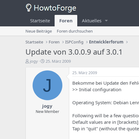
Startseite
Foren
Aktuelles
Neue Beiträge
Foren durchsuchen
Startseite
Foren
ISPConfig
Entwicklerforum
Update von 3.0.0.9 auf 3.0.1
E
E
jogy
25. März 2009
r
r
s
s
25. März 2009
t
t
J
Bekomme bei Update den Fehl
e
e
l
l
>> Initial configuration
l
l
e
u
Operating System: Debian Lenn
jogy
r
n
d
g
New Member
Following will be a few questio
e
s
Default values are in [bracket
s
d
T
a
Tap in "quit" (without the quotes
h
t