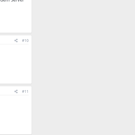
#10
#11