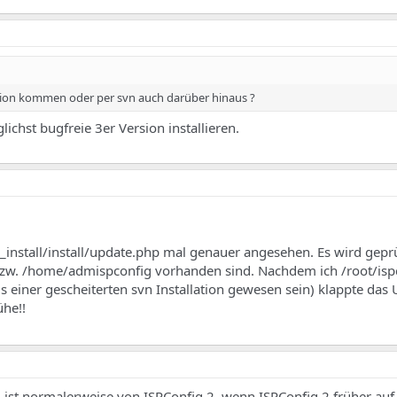
ersion kommen oder per svn auch darüber hinaus ?
ichst bugfreie 3er Version installieren.
3_install/install/update.php mal genauer angesehen. Es wird geprü
 bzw. /home/admispconfig vorhanden sind. Nachdem ich /root/isp
s einer gescheiterten svn Installation gewesen sein) klappte das
ühe!!
g ist normalerweise von ISPConfig 2, wenn ISPConfig 2 früher au