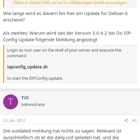
Mon Jan 23 17:57:05 2012 -> [LibClamAV]
Klicke in dieses Feld, um es in vollständiger Größe anzuzeigen.
*********************************************************
**
Wie lange wird es dauern bis hier ein Update für Debian 6
erscheint?
Als zweites: Warum wird seit der Version 3.0.4.2 bei Do ISP-
Config Update folgende Meldung angezeigt
Login as root user on the shell of your server and execute the
command
ispconfig_update.sh
to start the ISPConfig update.
Till
T
Administrator
23. Jan. 2012
#2
Die outdated meldung hat nichts zu sagen. Relevant ist
ausschließlich ob er die daily.cvd geladen hat, und die