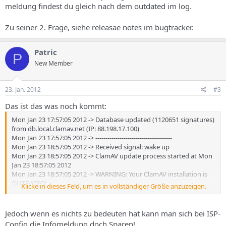
meldung findest du gleich nach dem outdated im log.
Zu seiner 2. Frage, siehe releasae notes im bugtracker.
Patric
P
New Member
23. Jan. 2012
#3
Das ist das was noch kommt:
Mon Jan 23 17:57:05 2012 -> Database updated (1120651 signatures)
from db.local.clamav.net (IP: 88.198.17.100)
Mon Jan 23 17:57:05 2012 -> --------------------------------------
Mon Jan 23 18:57:05 2012 -> Received signal: wake up
Mon Jan 23 18:57:05 2012 -> ClamAV update process started at Mon
Jan 23 18:57:05 2012
Mon Jan 23 18:57:05 2012 -> WARNING: Your ClamAV installation is
OUTDATED!
Klicke in dieses Feld, um es in vollständiger Größe anzuzeigen.
Mon Jan 23 18:57:05 2012 -> WARNING: Local version: 0.97.2
Recommended version: 0.97.3
Mon Jan 23 18:57:05 2012 -> DON'T PANIC! Read
Jedoch wenn es nichts zu bedeuten hat kann man sich bei ISP-
http://www.clamav.net/support/faq
Config die Infomeldung doch Sparen!