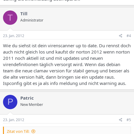
Mon Jan 23 18:57:05 2012 -> main.cld is up to date (version: 54, sigs:
1044387, f-level: 60, builder: sven)
Mon Jan 23 18:57:05 2012 -> daily.cld is up to date (version: 14342,
Till
T
sigs: 76225, f-level: 63, builder: jesler)
Administrator
Mon Jan 23 18:57:05 2012 -> bytecode.cld is up to date (version: 163,
sigs: 39, f-level: 63, builder: edwin)
23. Jan. 2012
#4
Wie du siehst ist dein virenscanner up to date. Du rennst doch
auch nicht gleich los und kaufst dir norton 2012 wenn norton
2011 noch aktiell ist und mit updates und neuen
virendefinitionen täglich versorgt wird. Wenn das debian
team die neue clamav version für stabil genug und besser als
die alte version hält, dann bringen sie ein update raus.
Ispconfig gibt es ja als info meldung und nicht warning aus.
Patric
P
New Member
23. Jan. 2012
#5
Zitat von Till: