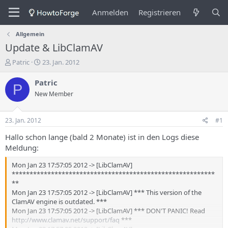
Anmelden
Registrieren
Allgemein
Update & LibClamAV
E
E
Patric
23. Jan. 2012
r
r
s
s
Patric
P
t
t
New Member
e
e
l
l
l
l
23. Jan. 2012
#1
e
u
r
n
Hallo schon lange (bald 2 Monate) ist in den Logs diese
d
g
Meldung:
e
s
s
d
Mon Jan 23 17:57:05 2012 -> [LibClamAV]
T
a
*********************************************************
h
t
**
e
u
Mon Jan 23 17:57:05 2012 -> [LibClamAV] *** This version of the
m
m
ClamAV engine is outdated. ***
a
Mon Jan 23 17:57:05 2012 -> [LibClamAV] *** DON'T PANIC! Read
s
http://www.clamav.net/support/faq
***