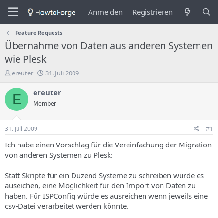
Anmelden
Registrieren
Feature Requests
Übernahme von Daten aus anderen Systemen
wie Plesk
E
E
ereuter
31. Juli 2009
r
r
s
s
ereuter
E
t
t
Member
e
e
l
l
l
l
31. Juli 2009
#1
e
u
r
n
Ich habe einen Vorschlag für die Vereinfachung der Migration
d
g
von anderen Systemen zu Plesk:
e
s
s
d
Statt Skripte für ein Duzend Systeme zu schreiben würde es
T
a
auseichen, eine Möglichkeit für den Import von Daten zu
h
t
haben. Für ISPConfig würde es ausreichen wenn jeweils eine
e
u
m
m
csv-Datei verarbeitet werden könnte.
a