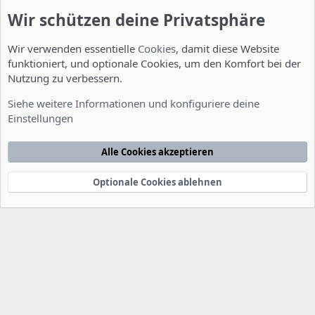
Wir schützen deine Privatsphäre
Wir verwenden essentielle
Cookies
, damit diese Website
funktioniert, und optionale Cookies, um den Komfort bei der
Nutzung zu verbessern.
Feature Requests
Siehe weitere Informationen und konfiguriere deine
Einstellungen
Cookies
Deutsch [Du]
Kontakt
Nutzungsbedingungen
Datenschutzerklärung
Hilfe
Alle Cookies akzeptieren
Startseite
R
S
S
Optionale Cookies ablehnen
®
Community platform by XenForo
© 2010-2022 XenForo Ltd.
-
Deutsch von
-
xenDach
©2010-2014
F
e
e
d