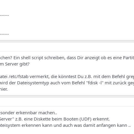
------
------
en? Ein shell script schreiben, dass Dir anzeigt ob es eine Parti
m Server gibt?
atei /etc/fstab vermerkt, die könntest Du z.B. mit dem Befehl gre
ird der Dateisystemtyp auch vom Befehl "fdisk -l" mit zurück g
ier.
" sonder erkennbar machen..
erver" z.B. eine Diskette beim Booten (UDF) erkennt.
Dateisystem erkennen kann und auch was damit anfangen kann ..