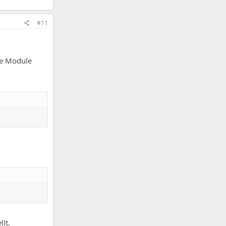
#11
se Module
lt.