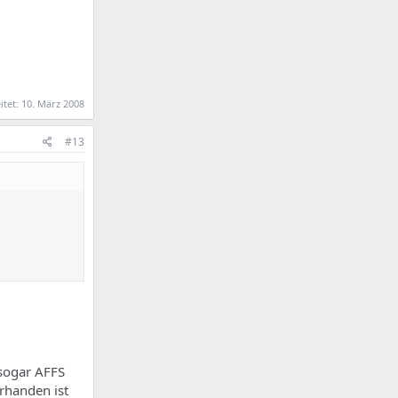
itet:
10. März 2008
#13
 sogar AFFS
rhanden ist