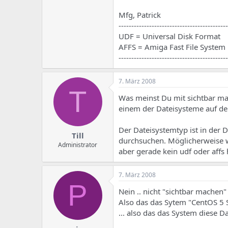
e
u
m
m
Mfg, Patrick
a
-------------------------------------------
s
UDF = Universal Disk Format
AFFS = Amiga Fast File System
-------------------------------------------
7. März 2008
T
Was meinst Du mit sichtbar mach
einem der Dateisysteme auf de
Der Dateisystemtyp ist in der D
Till
durchsuchen. Möglicherweise w
Administrator
aber gerade kein udf oder affs h
7. März 2008
P
Nein .. nicht "sichtbar machen
Also das das Sytem "CentOS 5 S
... also das das System diese 