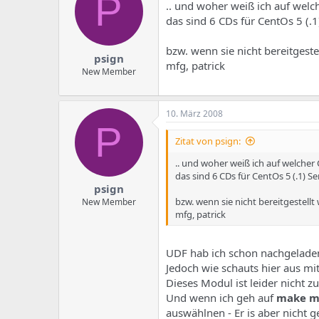
P
.. und woher weiß ich auf welch
das sind 6 CDs für CentOs 5 (.1
bzw. wenn sie nicht bereitges
psign
mfg, patrick
New Member
10. März 2008
P
Zitat von psign:
.. und woher weiß ich auf welcher 
das sind 6 CDs für CentOs 5 (.1) Se
psign
bzw. wenn sie nicht bereitgestel
New Member
mfg, patrick
UDF hab ich schon nachgelade
Jedoch wie schauts hier aus mi
Dieses Modul ist leider nicht z
Und wenn ich geh auf
make m
auswählnen - Er is aber nicht 