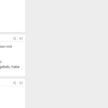
#2
tion mit
p
egebeb, habe
#3