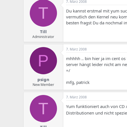
7. März 2008
T
Du kannst erstmal mit yum such
vermutlich den Kernel neu kom
besten fragst Du da nochmal in
Till
Administrator
7. März 2008
P
mhhhh .. bin hier ja im cent os
server hängt leider nicht am n
=/
psign
mfg, patrick
New Member
7. März 2008
T
Yum funktioniert auch von CD /
Distributionen und nicht spezi