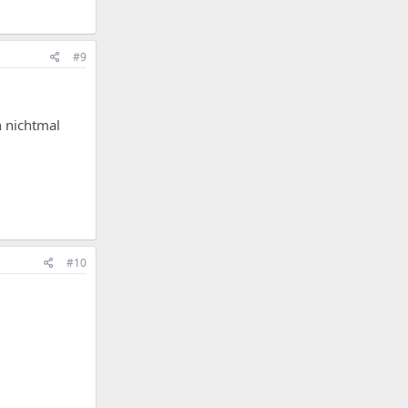
#9
h nichtmal
#10