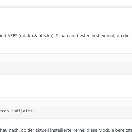
nd AFFS (udf.ko & affs.ko). Schau am besten erst einmal, ob die
grep "udf|affs"
au nach, ob der aktuell installierte Kernel diese Module bereitstel