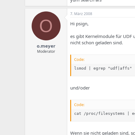
7. März 2008
O
Hi psign,
es gibt Kernelmodule für UDF u
nicht schon geladen sind.
o.meyer
Moderator
Code:
lsmod | egrep "udf|affs"
und/oder
Code:
cat /proc/filesystems | e
Wenn sie nicht geladen sind, sch