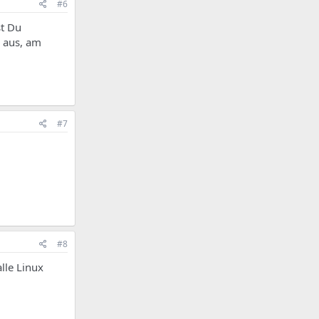
#6
st Du
 aus, am
#7
#8
lle Linux