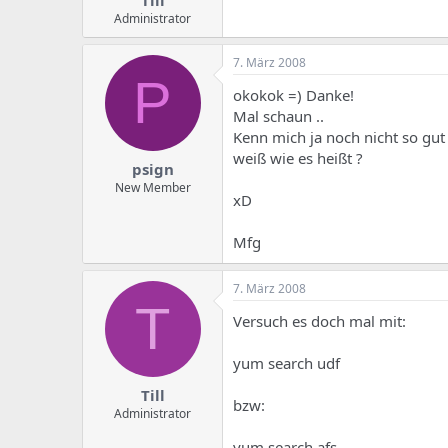
Till
Administrator
7. März 2008
P
okokok =) Danke!
Mal schaun ..
Kenn mich ja noch nicht so gu
weiß wie es heißt ?
psign
New Member
xD
Mfg
7. März 2008
T
Versuch es doch mal mit:
yum search udf
Till
bzw:
Administrator
yum search afs