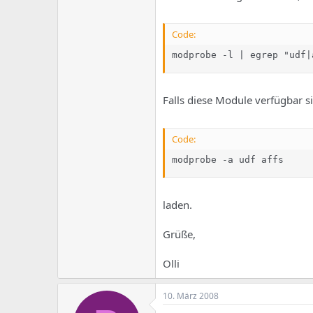
Code:
modprobe -l | egrep "udf|
Falls diese Module verfügbar si
Code:
modprobe -a udf affs
laden.
Grüße,
Olli
10. März 2008