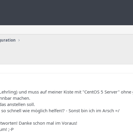
guration
in Lehrling) und muss auf meiner Kiste mit "CentOS 5 Server" ohne 
ennbar machen.
as anstellen soll.
 so schnell wie möglich helfen!? - Sonst bin ich im Arsch =/
ntworten! Danke schon mal im Voraus!
um! ;-P