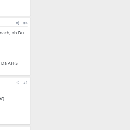
#4
 nach, ob Du
. Da AFFS
#5
e?)