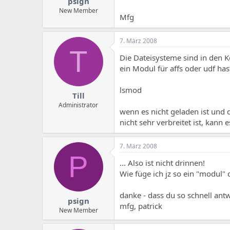
psign
New Member
Mfg
7. März 2008
T
Die Dateisysteme sind in den K
ein Modul für affs oder udf hast
lsmod
Till
Administrator
wenn es nicht geladen ist und 
nicht sehr verbreitet ist, kann
7. März 2008
P
... Also ist nicht drinnen!
Wie füge ich jz so ein "modul
danke - dass du so schnell ant
psign
mfg, patrick
New Member