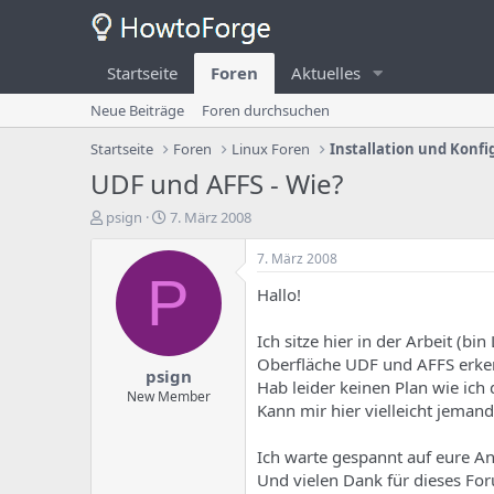
Startseite
Foren
Aktuelles
Neue Beiträge
Foren durchsuchen
Startseite
Foren
Linux Foren
Installation und Konfi
UDF und AFFS - Wie?
E
E
psign
7. März 2008
r
r
s
s
7. März 2008
t
t
P
Hallo!
e
e
l
l
l
l
Ich sitze hier in der Arbeit (b
e
u
Oberfläche UDF und AFFS erk
psign
r
n
Hab leider keinen Plan wie ich d
d
g
New Member
Kann mir hier vielleicht jemand
e
s
s
d
T
a
Ich warte gespannt auf eure A
h
t
Und vielen Dank für dieses For