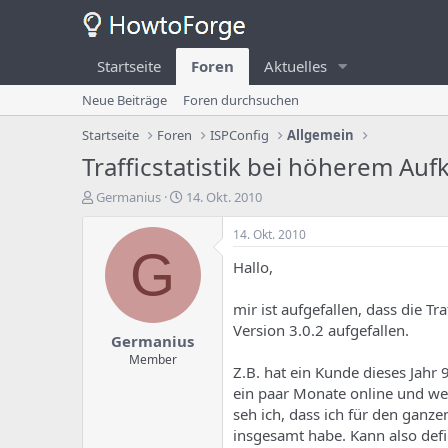
Startseite
Foren
Aktuelles
Neue Beiträge
Foren durchsuchen
Startseite
Foren
ISPConfig
Allgemein
Trafficstatistik bei höherem Au
E
E
Germanius
14. Okt. 2010
r
r
s
s
14. Okt. 2010
t
t
G
Hallo,
e
e
l
l
l
l
mir ist aufgefallen, dass die Tr
e
u
Version 3.0.2 aufgefallen.
Germanius
r
n
d
g
Member
Z.B. hat ein Kunde dieses Jahr 
e
s
ein paar Monate online und wen
s
d
T
a
seh ich, dass ich für den ganz
h
t
insgesamt habe. Kann also defi