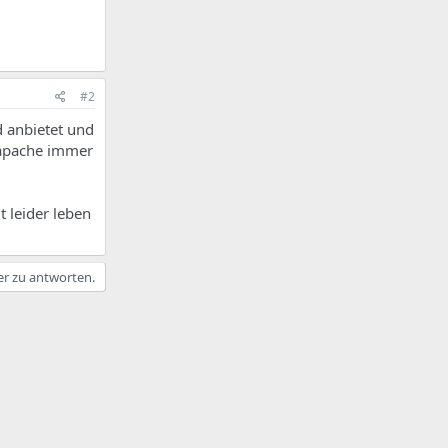
#2
d anbietet und
 apache immer
t leider leben
er zu antworten.