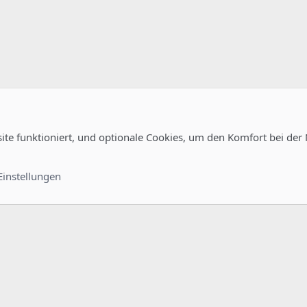
site funktioniert, und optionale Cookies, um den Komfort bei der
Kontakt
Nutzungsb
Einstellungen
®
unity platform by XenForo
© 2010-2022 XenForo Ltd.
-
Deutsch von xenDach
©2010