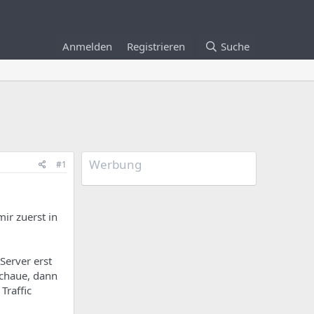
Anmelden
Registrieren
Suche
Werbung
#1
mir zuerst in
Server erst
schaue, dann
Traffic