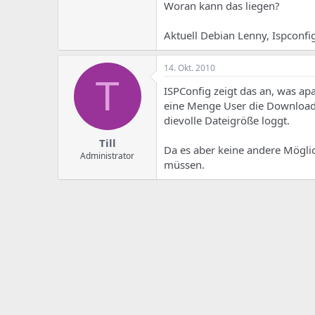
e
u
Woran kann das liegen?
m
m
a
Aktuell Debian Lenny, Ispconfig
s
14. Okt. 2010
T
ISPConfig zeigt das an, was ap
eine Menge User die Download
dievolle Dateigröße loggt.
Till
Da es aber keine andere Möglic
Administrator
müssen.