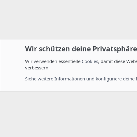
Wir schützen deine Privatsphäre
Wir verwenden essentielle
Cookies
, damit diese Web
Startseite
Foren
ISPConfig
Allgemein
verbessern.
Cookies
Deutsch [Du]
Siehe weitere Informationen und konfiguriere deine 
Comm