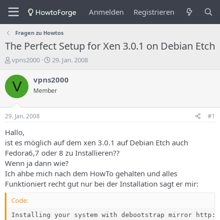
Anmelden
Registrieren
Fragen zu Howtos
The Perfect Setup for Xen 3.0.1 on Debian Etch
E
E
vpns2000
29. Jan. 2008
r
r
s
s
vpns2000
V
t
t
Member
e
e
l
l
l
l
29. Jan. 2008
#1
e
u
r
n
Hallo,
d
g
ist es möglich auf dem xen 3.0.1 auf Debian Etch auch
e
s
Fedora6,7 oder 8 zu Installieren??
s
d
Wenn ja dann wie?
T
a
Ich ahbe mich nach dem HowTo gehalten und alles
h
t
Funktioniert recht gut nur bei der Installation sagt er mir:
e
u
m
m
Code:
a
s
Installing your system with debootstrap mirror http:/