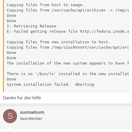
Copying files from host to image.

Copying files from /var/cache/apt/archives -> /tmp/sZ
Done

Done

I: Retrieving Release

E: Failed getting release file http://fedora.inode.at
Copying files from new installation to host.

Copying files from /tmp/sZus8VnnnY/var/cache/apt/arch
Done

Done

The installation of the new system appears to have fai
There is no '/bin/ls' installed in the new installati
Done

System installation failed.  Aborting
Danke für die Hilfe
sumsebum
S
New Member