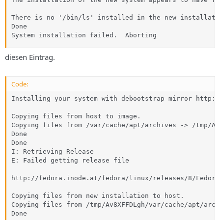
There is no '/bin/ls' installed in the new installati
Done

System installation failed.  Aborting
diesen Eintrag.
Code:
Installing your system with debootstrap mirror http:/
Copying files from host to image.

Copying files from /var/cache/apt/archives -> /tmp/Av
Done

Done

I: Retrieving Release

E: Failed getting release file 

http://fedora.inode.at/fedora/linux/releases/8/Fedora
Copying files from new installation to host.

Copying files from /tmp/Av8XFFDLgh/var/cache/apt/arch
Done
