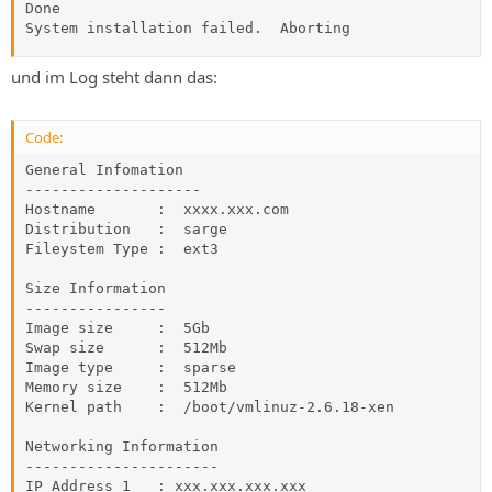
Done

System installation failed.  Aborting
und im Log steht dann das:
Code:
General Infomation

--------------------

Hostname       :  xxxx.xxx.com

Distribution   :  sarge

Fileystem Type :  ext3

Size Information

----------------

Image size     :  5Gb

Swap size      :  512Mb

Image type     :  sparse

Memory size    :  512Mb

Kernel path    :  /boot/vmlinuz-2.6.18-xen

Networking Information

----------------------

IP Address 1   : xxx.xxx.xxx.xxx
