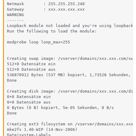
Netmask        : 255.255.255.240

Gateway        : xxx.xxx.xxx.xxx

WARNING

-------

Loopback module not loaded and you're using loopback i
Run the following to load the module:

modprobe loop loop_max=255

Creating swap image: /vserver/domains/xxx.xxx.com/swap
512+0 Datensätze ein

512+0 Datensätze aus

536870912 Bytes (537 MB) kopiert, 1,73528 Sekunden, 30
Done

Creating disk image: /vserver/domains/xxx.xxx.com/disk
0+0 Datensätze ein

0+0 Datensätze aus

0 Bytes (0 B) kopiert, 5e-05 Sekunden, 0 B/s

Done

Creating ext3 filesystem on /vserver/domains/xxx.xxx.
mke2fs 1.40-WIP (14-Nov-2006)

Dateisystem-Label=
