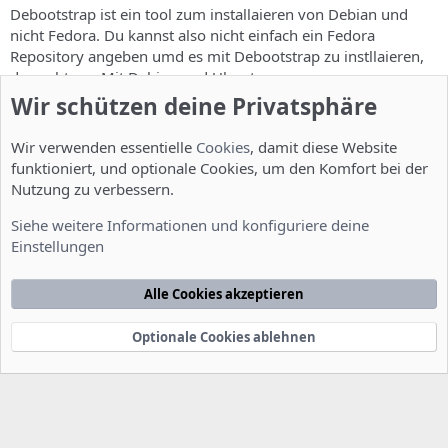
Debootstrap ist ein tool zum installaieren von Debian und
nicht Fedora. Du kannst also nicht einfach ein Fedora
Repository angeben umd es mit Debootstrap zu instllaieren,
das geht nur Mit Debian und Ubuntu so.
Wir schützen deine Privatsphäre
Du kannst entweder eine fertige Xen VM nehmen:
Wir verwenden essentielle
Cookies
, damit diese Website
http://jailtime.org/
funktioniert, und optionale Cookies, um den Komfort bei der
Nutzung zu verbessern.
Oder Du musst Dir eine mit Fedora Tools bauen:
Siehe weitere Informationen und konfiguriere deine
http://fedoraproject.org/wiki/FedoraXenQuickstartFC6#head-
Einstellungen
a41b0863d68a48ee8c261adc18e7265b8355c33b
Alle Cookies akzeptieren
Da müsstest Du aber sehen, ob das nur unter Fedora selbst
geht oder ob Du diese Tools auch für Debian bekommst.
Optionale Cookies ablehnen
vpns2000
V
Member