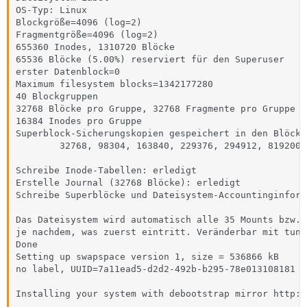
OS-Typ: Linux

Blockgröße=4096 (log=2)

Fragmentgröße=4096 (log=2)

655360 Inodes, 1310720 Blöcke

65536 Blöcke (5.00%) reserviert für den Superuser

erster Datenblock=0

Maximum filesystem blocks=1342177280

40 Blockgruppen

32768 Blöcke pro Gruppe, 32768 Fragmente pro Gruppe

16384 Inodes pro Gruppe

Superblock-Sicherungskopien gespeichert in den Blöcken
        32768, 98304, 163840, 229376, 294912, 819200, 
Schreibe Inode-Tabellen: erledigt                     
Erstelle Journal (32768 Blöcke): erledigt

Schreibe Superblöcke und Dateisystem-Accountinginform
Das Dateisystem wird automatisch alle 35 Mounts bzw. 
je nachdem, was zuerst eintritt. Veränderbar mit tune
Done

Setting up swapspace version 1, size = 536866 kB

no label, UUID=7a11ead5-d2d2-492b-b295-78e013108181

Installing your system with debootstrap mirror http:/