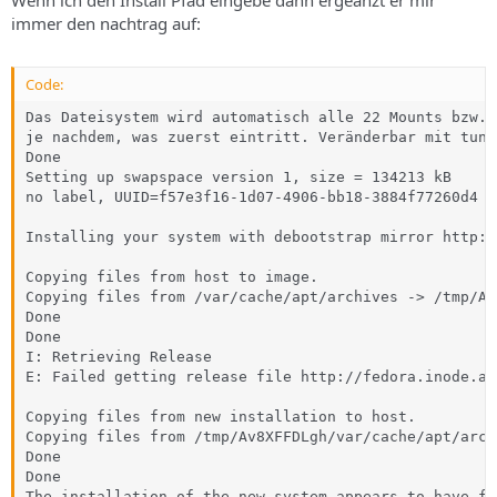
immer den nachtrag auf:
Code:
Das Dateisystem wird automatisch alle 22 Mounts bzw. 
je nachdem, was zuerst eintritt. Veränderbar mit tune
Done

Setting up swapspace version 1, size = 134213 kB

no label, UUID=f57e3f16-1d07-4906-bb18-3884f77260d4

Installing your system with debootstrap mirror http:/
Copying files from host to image.

Copying files from /var/cache/apt/archives -> /tmp/Av
Done

Done

I: Retrieving Release

E: Failed getting release file http://fedora.inode.at
Copying files from new installation to host.

Copying files from /tmp/Av8XFFDLgh/var/cache/apt/arch
Done

Done

The installation of the new system appears to have fai