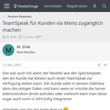
Anmelden
Registrieren
Feature Requests
TeamSpeak für Kunden via Menü zugänglich
machen
E
E
M. Zink
13. Nov. 2007
r
r
s
s
M. Zink
M
t
t
New Member
e
e
l
l
l
l
13. Nov. 2007
#1
e
u
r
n
Das wär auch toll wenn der Reseller wie den Speicherplatz
d
g
den ein Kunde hat diesem auch einen TeamSpeak zur
e
s
Verfügung stellen kann. Der Kunde sieht in seinem Interface
s
d
dann die nötigen Daten und kann wenn er möchte die Server
T
a
Administration direkt aufrufen oder vielleicht kann man diese
h
t
sogar auch noch in ISPConfig integrieren.
e
u
m
m
a
Jedenfalls wär das ein tolles feature