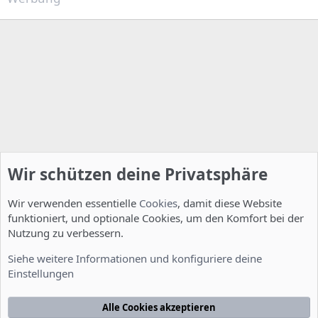
Wir schützen deine Privatsphäre
Wir verwenden essentielle
Cookies
, damit diese Website
funktioniert, und optionale Cookies, um den Komfort bei der
Nutzung zu verbessern.
Installation und Konfiguration
Siehe weitere Informationen und konfiguriere deine
Einstellungen
Cookies
Deutsch [Du]
Kontakt
Nutzungsbedingungen
Datenschutzerklärung
Hilfe
Alle Cookies akzeptieren
Startseite
R