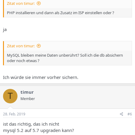
Zitat von timur:
php7.0-mbstring php7.0-mcrypt php7.0-mysql php7.0-opcache
php7.0-pspell
PHP installieren und dann als Zusatz im ISP einstellen oder ?
php7.0-readline php7.0-recode php7.0-soap php7.0-sqlite3 php7.0-
tidy
php7.0-xml php7.0-xmlrpc php7.0-zip
ja
0 aktualisiert, 0 neu installiert, 0 zu entfernen und 30 nicht
aktualisiert.
Zitat von timur:
MySQL bleiben meine Daten unberührt? Soll ich die db absichern
oder noch etwas ?
Ich würde sie immer vorher sichern.
timur
T
Member
28. Feb. 2019
#6
ist das richtig, das ich nicht
mysql 5.2 auf 5.7 upgraden kann?