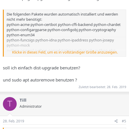
Die folgenden Pakete wurden automatisch installiert und werden
nicht mehr benötigt:
python-acme python-certbot python-cffi-backend python-chardet
python-configargparse python-configobj python-cryptography
python-enum34
python-funcsigs python-idna python-ipaddress python-josepy
python-mock
python-openssl python-parsedatetime python-pbr python-pkg-
Klicke in dieses Feld, um es in vollständiger Größe anzuzeigen.
resources
python-psutil python-pyasn1 python-pyicu python-requests
python-requests-toolbelt python-rfc3339 python-setuptools
soll ich einfach dist-upgrade benutzen?
python-six
python-urllib3 python-zope.component python-zope.event
und sudo apt autoremove benutzen ?
python-zope.hookable
python-zope.interface
Zuletzt bearbeitet:
28. Feb. 2019
Verwenden Sie »sudo apt autoremove«, um sie zu entfernen.
Die folgenden Pakete sind zurückgehalten worden:
Till
T
libapache2-mod-php libapache2-mod-php7.0 php-bcmath php-bz2
Administrator
php-mysql
php-xml php7.0-bcmath php7.0-bz2 php7.0-cgi php7.0-cli php7.0-
common
28. Feb. 2019
#5
php7.0-curl php7.0-fpm php7.0-gd php7.0-imap php7.0-intl php7.0-
json