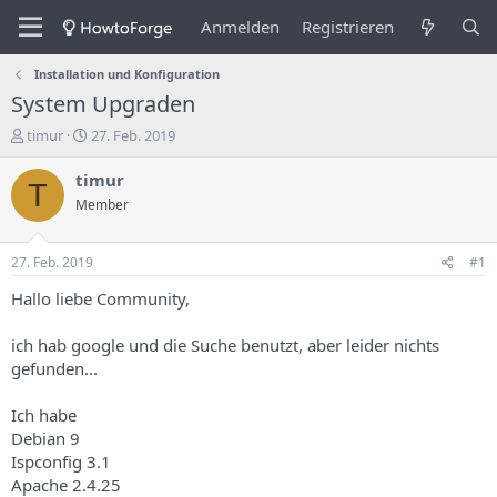
Anmelden
Registrieren
Installation und Konfiguration
System Upgraden
E
E
timur
27. Feb. 2019
r
r
s
s
timur
T
t
t
Member
e
e
l
l
l
l
27. Feb. 2019
#1
e
u
r
n
Hallo liebe Community,
d
g
e
s
ich hab google und die Suche benutzt, aber leider nichts
s
d
gefunden...
T
a
h
t
Ich habe
e
u
m
m
Debian 9
a
Ispconfig 3.1
s
Apache 2.4.25