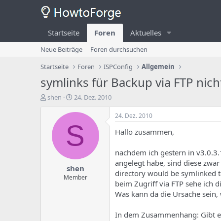
Startseite
Foren
Aktuelles
Neue Beiträge
Foren durchsuchen
Startseite
Foren
ISPConfig
Allgemein
symlinks für Backup via FTP nich
E
E
shen
24. Dez. 2010
r
r
s
s
24. Dez. 2010
t
t
S
Hallo zusammen,
e
e
l
l
l
l
nachdem ich gestern in v3.0.3.
e
u
angelegt habe, sind diese zwar
shen
r
n
directory would be symlinked t
d
g
Member
beim Zugriff via FTP sehe ich di
e
s
Was kann da die Ursache sein,
s
d
T
a
h
t
In dem Zusammenhang: Gibt es 