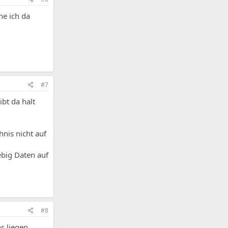
he ich da
#7
bt da halt
nis nicht auf
ebig Daten auf
#8
s liegen