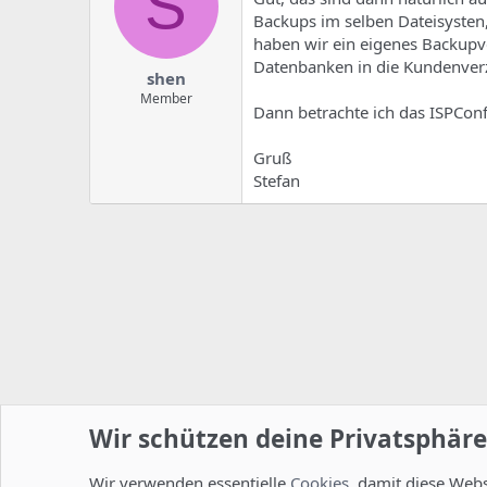
S
Backups im selben Dateisysten,
haben wir ein eigenes Backupv
Datenbanken in die Kundenverz
shen
Member
Dann betrachte ich das ISPConfi
Gruß
Stefan
Wir schützen deine Privatsphäre
Wir verwenden essentielle
Cookies
, damit diese Web
Startseite
Foren
ISPConfig
Allgemein