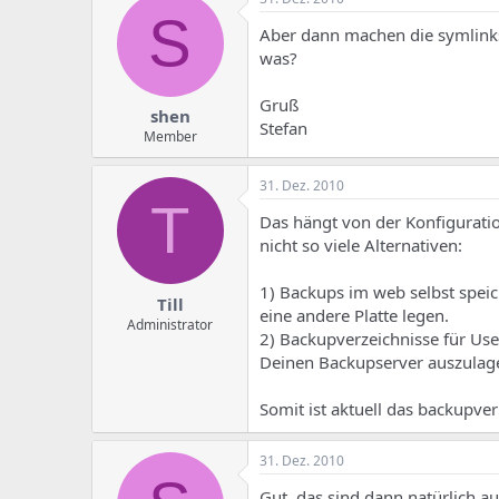
S
Aber dann machen die symlinks 
was?
Gruß
shen
Stefan
Member
31. Dez. 2010
T
Das hängt von der Konfiguration
nicht so viele Alternativen:
1) Backups im web selbst spei
Till
eine andere Platte legen.
Administrator
2) Backupverzeichnisse für Use
Deinen Backupserver auszulag
Somit ist aktuell das backupve
31. Dez. 2010
Gut, das sind dann natürlich a