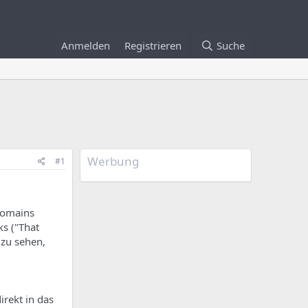
Anmelden
Registrieren
Suche
Werbung
#1
 Domains
ks ("That
 zu sehen,
rekt in das