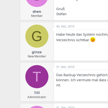
Gruß
shen
Stefan
Member
30. Dez. 2010
G
Habe heute das System nochmal 
Verzeichnis sichtbar
ginza
New Member
31. Dez. 2010
T
Das Backup Verzeichnis gehört
können. Ich vermute mal dass di
ist.
Till
Administrator
31. Dez. 2010