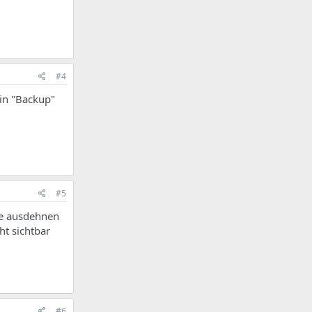
#4
ein "Backup"
#5
ce ausdehnen
ht sichtbar
#6