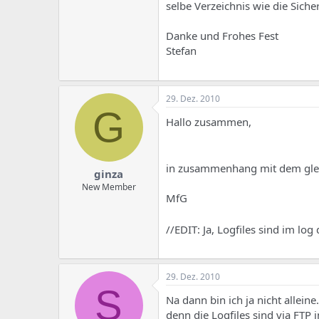
e
u
selbe Verzeichnis wie die Sich
m
m
a
Danke und Frohes Fest
s
Stefan
29. Dez. 2010
G
Hallo zusammen,
in zusammenhang mit dem glei
ginza
New Member
MfG
//EDIT: Ja, Logfiles sind im log
29. Dez. 2010
S
Na dann bin ich ja nicht allein
denn die Logfiles sind via FTP i