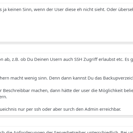
ja keinen Sinn, wenn der User diese eh nicht sieht. Oder überse
 ab, z.B. ob Du Deinen Usern auch SSH Zugriff erlaubst etc. Es gi
chern macht wenig sinn. Denn dann kannst Du das Backupverzeich
r Beschreibbar machen, dann hätte der user die Möglichkeit beli
ern.
rueichnis nur per ssh oder aber surch den Admin erreichbar.
uch die Anforderungen der Serverbetreiber unterschiedlich. Bei un