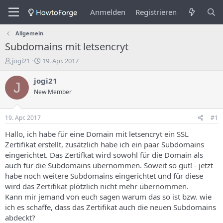
Anmelden
Registrieren
Allgemein
Subdomains mit letsencryt
E
E
jogi21
19. Apr. 2017
r
r
s
s
jogi21
J
t
t
New Member
e
e
l
l
l
l
19. Apr. 2017
#1
e
u
r
n
Hallo, ich habe für eine Domain mit letsencryt ein SSL
d
g
Zertifikat erstellt, zusätzlich habe ich ein paar Subdomains
e
s
eingerichtet. Das Zertifkat wird sowohl für die Domain als
s
d
auch für die Subdomains übernommen. Soweit so gut! - jetzt
T
a
habe noch weitere Subdomains eingerichtet und für diese
h
t
wird das Zertifikat plötzlich nicht mehr übernommen.
e
u
m
m
Kann mir jemand von euch sagen warum das so ist bzw. wie
a
ich es schaffe, dass das Zertifikat auch die neuen Subdomains
s
abdeckt?