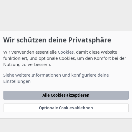
Wir schützen deine Privatsphäre
Wir verwenden essentielle
Cookies
, damit diese Website
funktioniert, und optionale Cookies, um den Komfort bei der
Nutzung zu verbessern.
Allgemein
Siehe weitere Informationen und konfiguriere deine
Einstellungen
Cookies
Deutsch [Du]
Kontakt
Nutzungsbedingungen
Datenschutzerklärung
Hilfe
Alle Cookies akzeptieren
Startseite
R
S
S
Optionale Cookies ablehnen
®
Community platform by XenForo
© 2010-2022 XenForo Ltd.
-
Deutsch von
-
xenDach
©2010-2014
F
e
e
d