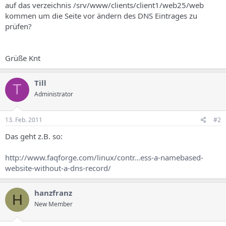
auf das verzeichnis /srv/www/clients/client1/web25/web
kommen um die Seite vor ändern des DNS Eintrages zu
prüfen?
Grüße Knt
Till
T
Administrator
13. Feb. 2011
#2
Das geht z.B. so:
http://www.faqforge.com/linux/contr...ess-a-namebased-
website-without-a-dns-record/
hanzfranz
H
New Member