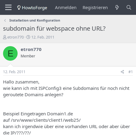
Anmelden
Registrieren
Installation und Konfiguration
subdomain für webspace ohne URL?
E
E
etron770
12. Feb. 2011
r
r
s
s
etron770
E
t
t
Member
e
e
l
l
l
l
12. Feb. 2011
#1
e
u
r
n
Hallo zusammen,
d
g
wie kann ich mit ISPConfig3 eine Subdomains für noch nicht
e
s
geroutete Domains anlegen?
s
d
T
a
h
t
Beispiel Eingetragen Domain1.de
e
u
m
m
auf /srv/www/clients/client1/web25/
a
kann ich irgendwie über eine vorhanden URL oder aber über
s
die IP/???/??/