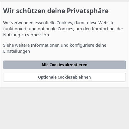
Wir schützen deine Privatsphäre
Wir verwenden essentielle
Cookies
, damit diese Website
funktioniert, und optionale Cookies, um den Komfort bei der
Nutzung zu verbessern.
Smalltalk
Siehe weitere Informationen und konfiguriere deine
Einstellungen
Cookies
Deutsch [Du]
Kontakt
Nutzungsbedingungen
Datenschutzerklärung
Hilfe
Alle Cookies akzeptieren
Startseite
R
S
S
Optionale Cookies ablehnen
®
Community platform by XenForo
© 2010-2022 XenForo Ltd.
-
Deutsch von
-
xenDach
©2010-2014
F
e
e
d