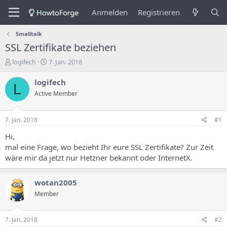
Anmelden
Registrieren
Smalltalk
SSL Zertifikate beziehen
E
E
logifech
7. Jan. 2018
r
r
s
s
logifech
L
t
t
Active Member
e
e
l
l
l
l
7. Jan. 2018
#1
e
u
r
n
Hi,
d
g
mal eine Frage, wo bezieht Ihr eure SSL Zertifikate? Zur Zeit
e
s
wäre mir da jetzt nur Hetzner bekannt oder InternetX.
s
d
T
a
h
t
wotan2005
e
u
Member
m
m
a
s
7. Jan. 2018
#2