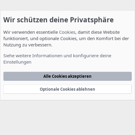
Wir schützen deine Privatsphäre
Wir verwenden essentielle
Cookies
, damit diese Website
funktioniert, und optionale Cookies, um den Komfort bei der
Nutzung zu verbessern.
Allgemein
Siehe weitere Informationen und konfiguriere deine
Einstellungen
Cookies
Deutsch [Du]
Kontakt
Nutzungsbedingungen
Datenschutzerklärung
Hilfe
Alle Cookies akzeptieren
Startseite
R
S
S
Optionale Cookies ablehnen
®
Community platform by XenForo
© 2010-2022 XenForo Ltd.
-
Deutsch von
-
xenDach
©2010-2014
F
e
e
d