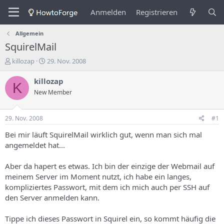
Anmelden
Registrieren
Allgemein
SquirelMail
E
E
killozap
29. Nov. 2008
r
r
s
s
killozap
K
t
t
New Member
e
e
l
l
l
l
29. Nov. 2008
#1
e
u
r
n
Bei mir läuft SquirelMail wirklich gut, wenn man sich mal
d
g
angemeldet hat...
e
s
s
d
Aber da hapert es etwas. Ich bin der einzige der Webmail auf
T
a
meinem Server im Moment nutzt, ich habe ein langes,
h
t
kompliziertes Passwort, mit dem ich mich auch per SSH auf
e
u
m
m
den Server anmelden kann.
a
s
Tippe ich dieses Passwort in Squirel ein, so kommt häufig die