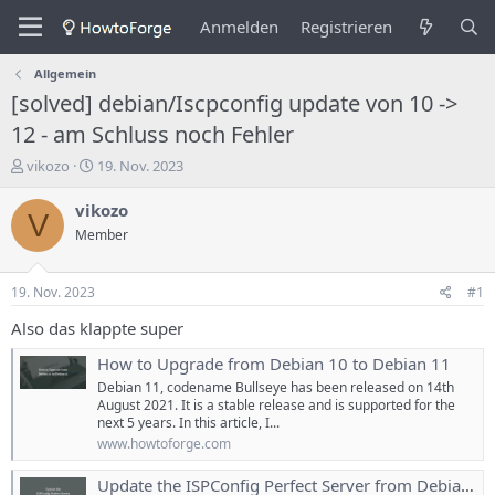
Anmelden
Registrieren
Allgemein
[solved] debian/Iscpconfig update von 10 ->
12 - am Schluss noch Fehler
E
E
vikozo
19. Nov. 2023
r
r
s
s
vikozo
V
t
t
Member
e
e
l
l
l
l
19. Nov. 2023
#1
e
u
r
n
Also das klappte super
d
g
How to Upgrade from Debian 10 to Debian 11
e
s
s
d
Debian 11, codename Bullseye has been released on 14th
T
a
August 2021. It is a stable release and is supported for the
h
t
next 5 years. In this article, I...
e
u
www.howtoforge.com
m
m
a
Update the ISPConfig Perfect Server from Debian 10 to Debian 11