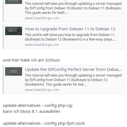
s
This tutorial will take you through updating a server managed
by ISPConfig from Debian 10 (buster) to Debian 11 (bullseye).
This guide works for both ...
www.howtoforge.com
How to Upgrade from Debian 11 to Debian 12
This article will show you how to upgrade from Debian 11
(Bullseye) to Debian 12 (Bookworm) in a few easy steps....
www.howtoforge.com
und hier habe ich am Schluss
Update the ISPConfig Perfect Server from Debian 11 to Debian 12
This tutorial will take you through updating a server managed
by ISPConfig from Debian 11 (bullseye) to Debian 12
(bookworm). This guide works for bot...
www.howtoforge.com
update-alternatives --config php-cgi
kann ich bloss 8.1 auswählen
update-alternatives --config php-fpm.sock