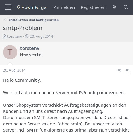
Anmelden
Registrieren
Installation und Konfiguration
smtp-Problem
E
E
torstenv
20. Aug. 2014
r
r
s
s
torstenv
T
t
t
New Member
e
e
l
l
l
l
20. Aug. 2014
#1
e
u
r
n
Hallo Communitiy,
d
g
e
s
Wir sind auf einen neuen Servier mit ISPconfig umgezogen.
s
d
T
a
Unser Shopsystem verschickt Auftragsbestätigungen an den
h
t
Kunden und an uns direkt nach Auftragseingang.
e
u
m
m
Dazu muss ein SMTP-Server angegeben werden. Dieser ist auf
a
dem neuen Server xxx.de -(ohne smtp). Bei unserem alten
s
Server incl. SMTP funktionerte das prima, aber nun verschickt