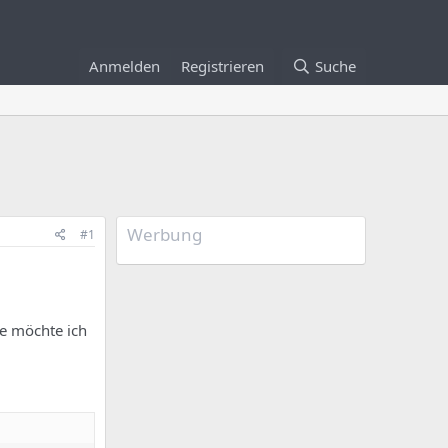
Anmelden
Registrieren
Suche
Werbung
#1
be möchte ich