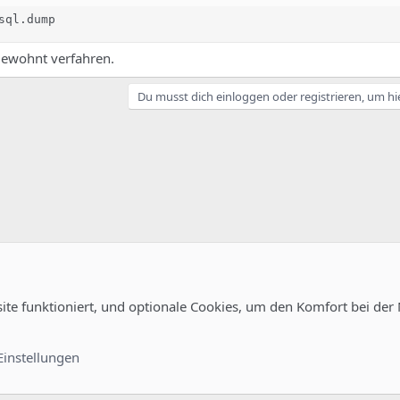
sql.dump
ewohnt verfahren.
Du musst dich einloggen oder registrieren, um hi
site funktioniert, und optionale Cookies, um den Komfort bei der
Kontakt
Nutzungsb
Einstellungen
®
unity platform by XenForo
© 2010-2022 XenForo Ltd.
-
Deutsch von xenDach
©2010