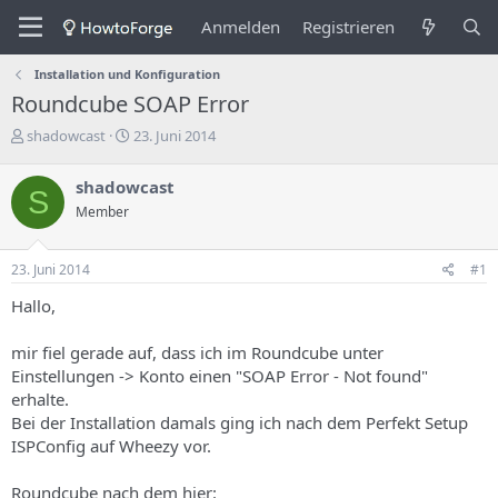
Anmelden
Registrieren
Installation und Konfiguration
Roundcube SOAP Error
E
E
shadowcast
23. Juni 2014
r
r
s
s
shadowcast
S
t
t
Member
e
e
l
l
l
l
23. Juni 2014
#1
e
u
r
n
Hallo,
d
g
e
s
mir fiel gerade auf, dass ich im Roundcube unter
s
d
Einstellungen -> Konto einen "SOAP Error - Not found"
T
a
h
t
erhalte.
e
u
Bei der Installation damals ging ich nach dem Perfekt Setup
m
m
ISPConfig auf Wheezy vor.
a
s
Roundcube nach dem hier: