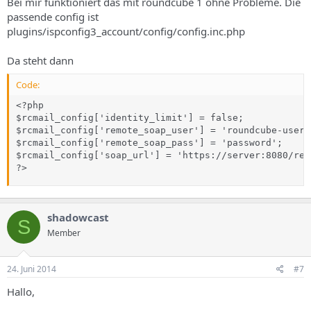
Bei mir funktioniert das mit roundcube 1 ohne Probleme. Die
passende config ist
plugins/ispconfig3_account/config/config.inc.php
Da steht dann
Code:
<?php

$rcmail_config['identity_limit'] = false;

$rcmail_config['remote_soap_user'] = 'roundcube-user';
$rcmail_config['remote_soap_pass'] = 'password';

$rcmail_config['soap_url'] = 'https://server:8080/remo
?>
shadowcast
S
Member
24. Juni 2014
#7
Hallo,