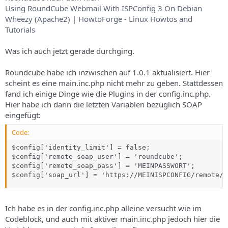
Using RoundCube Webmail With ISPConfig 3 On Debian
Wheezy (Apache2) | HowtoForge - Linux Howtos and
Tutorials
Was ich auch jetzt gerade durchging.
Roundcube habe ich inzwischen auf 1.0.1 aktualisiert. Hier
scheint es eine main.inc.php nicht mehr zu geben. Stattdessen
fand ich einige Dinge wie die Plugins in der config.inc.php.
Hier habe ich dann die letzten Variablen bezüglich SOAP
eingefügt:
Code:
$config['identity_limit'] = false;

$config['remote_soap_user'] = 'roundcube';

$config['remote_soap_pass'] = 'MEINPASSWORT';

$config['soap_url'] = 'https://MEINISPCONFIG/remote/'
Ich habe es in der config.inc.php alleine versucht wie im
Codeblock, und auch mit aktiver main.inc.php jedoch hier die