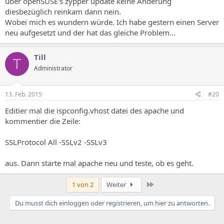
über openSUSE's zypper update keine Änderung
diesbezüglich reinkam dann nein.
Wobei mich es wundern würde. Ich habe gestern einen Server
neu aufgesetzt und der hat das gleiche Problem...
Till
T
Administrator
13. Feb. 2015
#20
Editier mal die ispconfig.vhost datei des apache und
kommentier die Zeile:
SSLProtocol All -SSLv2 -SSLv3
aus. Dann starte mal apache neu und teste, ob es geht.
Letzte
1 von 2
Weiter
Du musst dich einloggen oder registrieren, um hier zu antworten.