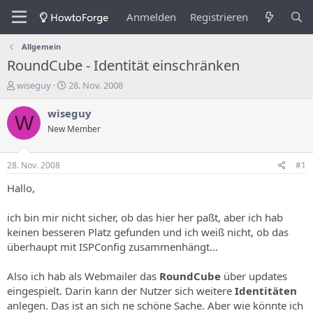
Anmelden
Registrieren
Allgemein
RoundCube - Identität einschränken
E
E
wiseguy
28. Nov. 2008
r
r
s
s
wiseguy
W
t
t
New Member
e
e
l
l
l
l
28. Nov. 2008
#1
e
u
r
n
Hallo,
d
g
e
s
ich bin mir nicht sicher, ob das hier her paßt, aber ich hab
s
d
keinen besseren Platz gefunden und ich weiß nicht, ob das
T
a
überhaupt mit ISPConfig zusammenhängt...
h
t
e
u
m
m
Also ich hab als Webmailer das
RoundCube
über updates
a
eingespielt. Darin kann der Nutzer sich weitere
Identitäten
s
anlegen. Das ist an sich ne schöne Sache. Aber wie könnte ich