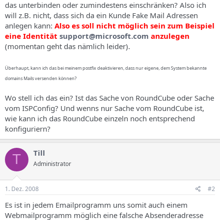
das unterbinden oder zumindestens einschränken? Also ich
will z.B. nicht, dass sich da ein Kunde Fake Mail Adressen
anlegen kann:
Also es soll nicht möglich sein zum Beispiel
eine Identität
support@microsoft.com
anzulegen
(momentan geht das nämlich leider).
Überhaupt, kann ich das bei meinem postfix deaktivieren, dass nur eigene, dem System bekannte
domains Mails versenden können?
Wo stell ich das ein? Ist das Sache von RoundCube oder Sache
vom ISPConfig? Und wenns nur Sache vom RoundCube ist,
wie kann ich das RoundCube einzeln noch entsprechend
konfiguriern?
Till
T
Administrator
1. Dez. 2008
#2
Es ist in jedem Emailprogramm uns somit auch einem
Webmailprogramm möglich eine falsche Absenderadresse