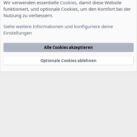
Wir verwenden essentielle
Cookies
, damit diese Website
funktioniert, und optionale Cookies, um den Komfort bei der
Nutzung zu verbessern.
Server Administration
Siehe weitere Informationen und konfiguriere deine
Einstellungen
Cookies
Deutsch [Du]
Kontakt
Nutzungsbedingungen
Datenschutzerklärung
Hilfe
Alle Cookies akzeptieren
Startseite
R
S
S
Optionale Cookies ablehnen
®
Community platform by XenForo
© 2010-2022 XenForo Ltd.
-
Deutsch von
-
xenDach
©2010-2014
F
e
e
d