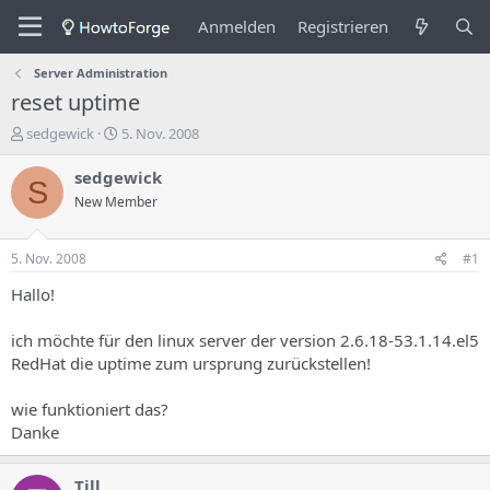
Anmelden
Registrieren
Server Administration
reset uptime
E
E
sedgewick
5. Nov. 2008
r
r
s
s
sedgewick
S
t
t
New Member
e
e
l
l
l
l
5. Nov. 2008
#1
e
u
r
n
Hallo!
d
g
e
s
ich möchte für den linux server der version 2.6.18-53.1.14.el5
s
d
RedHat die uptime zum ursprung zurückstellen!
T
a
h
t
wie funktioniert das?
e
u
m
m
Danke
a
s
Till