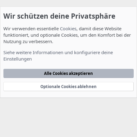
Wir schützen deine Privatsphäre
Wir verwenden essentielle
Cookies
, damit diese Website
funktioniert, und optionale Cookies, um den Komfort bei der
Nutzung zu verbessern.
Allgemein
Siehe weitere Informationen und konfiguriere deine
Einstellungen
Cookies
Deutsch [Du]
Kontakt
Nutzungsbedingungen
Datenschutzerklärung
Hilfe
Alle Cookies akzeptieren
Startseite
R
S
S
Optionale Cookies ablehnen
®
Community platform by XenForo
© 2010-2022 XenForo Ltd.
-
Deutsch von
-
xenDach
©2010-2014
F
e
e
d