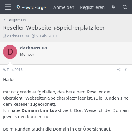
Anmelden
Registrieren
Allgemein
Reseller Webseiten-Speicherplatz leer
E
E
darkness_08
9. Feb. 2018
r
r
s
s
darkness_08
D
t
t
Member
e
e
l
l
l
l
9. Feb. 2018
#1
e
u
r
n
Hallo,
d
g
e
s
mir ist gerade aufgefallen, das bei einem Reseller die
s
d
Übersicht "Webseiten-Speicherplatz" leer ist. (Die Kunden sind
T
a
dem Reseller zugeordnet).
h
t
Ich habe
Domain Limits
aktiviert. Dort Weise ich der Domain
e
u
m
m
jeweils den Kunden zu.
a
s
Beim Kunden taucht die Domain in der Übersicht auf.