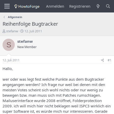
Anmelden
Registrieren
Allgemein
Reihenfolge Bugtracker
E
E
stefanw
12. Juli 2011
r
r
s
s
stefanw
S
t
t
New Member
e
e
l
l
l
l
12. Juli 2011
#1
e
u
r
n
Hallo,
d
g
e
s
wer oder was legt fest welche Punkte aus dem Bugtracker
s
d
angegangen werden? Ich frage nur weil bei denen mit den
T
a
meisten Votes scheint sich wohl nichts oder nur wenig zu
h
t
bewegen bzw. man muss sich mit Patches rumschlagen.
e
u
m
m
Mailuserinterface wurde 2008 eröffnet, Folderprotection
a
2009. ich will mich hier nicht beklagen weil ISPC3 wirklich ein
s
super Software ist, es würde mich nur interessieren. Gerade