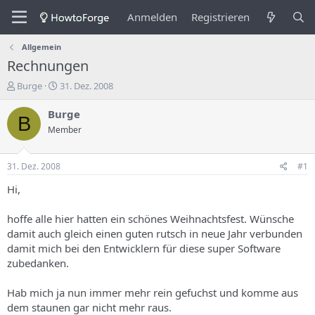
Anmelden
Registrieren
Allgemein
Rechnungen
E
E
Burge
31. Dez. 2008
r
r
s
s
Burge
B
t
t
Member
e
e
l
l
l
l
31. Dez. 2008
#1
e
u
r
n
Hi,
d
g
e
s
hoffe alle hier hatten ein schönes Weihnachtsfest. Wünsche
s
d
damit auch gleich einen guten rutsch in neue Jahr verbunden
T
a
damit mich bei den Entwicklern für diese super Software
h
t
zubedanken.
e
u
m
m
a
Hab mich ja nun immer mehr rein gefuchst und komme aus
s
dem staunen gar nicht mehr raus.