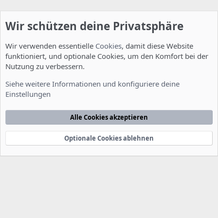
Wir schützen deine Privatsphäre
Wir verwenden essentielle
Cookies
, damit diese Website
funktioniert, und optionale Cookies, um den Komfort bei der
Nutzung zu verbessern.
Allgemein
Siehe weitere Informationen und konfiguriere deine
Einstellungen
Cookies
Deutsch [Du]
Kontakt
Nutzungsbedingungen
Datenschutzerklärung
Hilfe
Alle Cookies akzeptieren
Startseite
R
S
S
Optionale Cookies ablehnen
®
Community platform by XenForo
© 2010-2022 XenForo Ltd.
-
Deutsch von
-
xenDach
©2010-2014
F
e
e
d