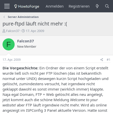
Anmelden
Registrieren
Server Administration
pure-ftpd läuft nicht mehr :(
E
E
Falcon37
17. Apr. 2009
r
r
s
s
Falcon37
F
t
t
New Member
e
e
l
l
l
l
17. Apr. 2009
#1
e
u
r
n
Die Vorgeschichte:
Ein Ordner der von einem Script erstellt
d
g
wurde ließ sich nicht per FTP löschen (das ist bekanntlich
e
s
normal unter UNIX) deswegen kurzn Script hochgeladen und
s
d
gelöscht, zumindestens versucht, hat irgendwie nicht
T
a
geklappt dawohl es sonst immer (wirklich immer) klappte.
h
t
Naja egal Domain, FTP + Web gelöscht alles neu angelegt,
e
u
m
m
jetzt kommt auch die schöne Meldung
Welcome to your
a
website!
aber FTP läuft irgendwie nicht mehr. Wird als online
s
angezeigt im ISPConfig 3 Panel aktuelle Version. Hatte sonst