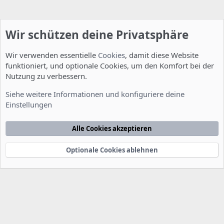
Wir schützen deine Privatsphäre
Wir verwenden essentielle
Cookies
, damit diese Website
funktioniert, und optionale Cookies, um den Komfort bei der
Nutzung zu verbessern.
Server Administration
Siehe weitere Informationen und konfiguriere deine
Einstellungen
Cookies
Deutsch [Du]
Kontakt
Nutzungsbedingungen
Datenschutzerklärung
Hilfe
Alle Cookies akzeptieren
Startseite
R
S
S
Optionale Cookies ablehnen
®
Community platform by XenForo
© 2010-2022 XenForo Ltd.
-
Deutsch von
-
xenDach
©2010-2014
F
e
e
d