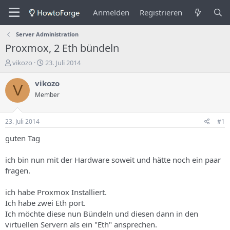
Anmelden
Registrieren
Server Administration
Proxmox, 2 Eth bündeln
E
E
vikozo
23. Juli 2014
r
r
s
s
vikozo
V
t
t
Member
e
e
l
l
l
l
23. Juli 2014
#1
e
u
r
n
guten Tag
d
g
e
s
ich bin nun mit der Hardware soweit und hätte noch ein paar
s
d
fragen.
T
a
h
t
ich habe Proxmox Installiert.
e
u
m
m
Ich habe zwei Eth port.
a
Ich möchte diese nun Bündeln und diesen dann in den
s
virtuellen Servern als ein "Eth" ansprechen.