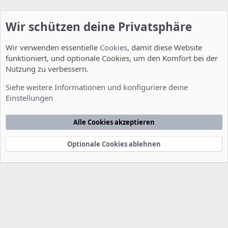
Wir schützen deine Privatsphäre
Wir verwenden essentielle
Cookies
, damit diese Website
funktioniert, und optionale Cookies, um den Komfort bei der
Nutzung zu verbessern.
Server Administration
Siehe weitere Informationen und konfiguriere deine
Einstellungen
Cookies
Deutsch [Du]
Kontakt
Nutzungsbedingungen
Datenschutzerklärung
Hilfe
Alle Cookies akzeptieren
Startseite
R
S
S
Optionale Cookies ablehnen
®
Community platform by XenForo
© 2010-2022 XenForo Ltd.
-
Deutsch von
-
xenDach
©2010-2014
F
e
e
d