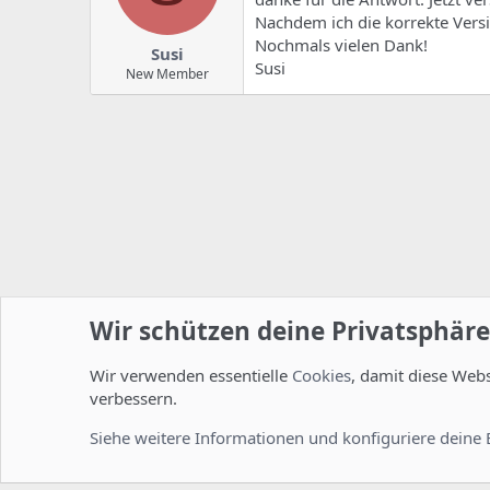
Nachdem ich die korrekte Versio
Nochmals vielen Dank!
Susi
Susi
New Member
Wir schützen deine Privatsphäre
Wir verwenden essentielle
Cookies
, damit diese Web
Startseite
Foren
Linux Foren
Installation und Konfi
verbessern.
Cookies
Deutsch [Du]
Siehe weitere Informationen und konfiguriere deine 
Comm