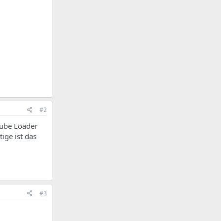
#2
cube Loader
ige ist das
#3