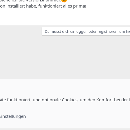
n installiert habe, funktioniert alles prima!
Du musst dich einloggen oder registrieren, um hi
site funktioniert, und optionale Cookies, um den Komfort bei der
guration
Kontakt
Nutzungsb
Einstellungen
®
unity platform by XenForo
© 2010-2022 XenForo Ltd.
-
Deutsch von xenDach
©2010