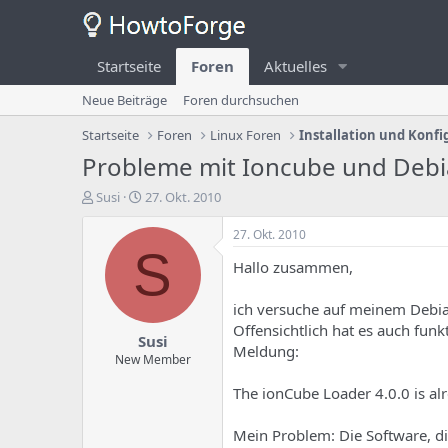
Startseite
Foren
Aktuelles
Neue Beiträge
Foren durchsuchen
Startseite
Foren
Linux Foren
Installation und Konfi
Probleme mit Ioncube und Deb
E
E
Susi
27. Okt. 2010
r
r
s
s
27. Okt. 2010
t
t
S
Hallo zusammen,
e
e
l
l
l
l
ich versuche auf meinem Debian
e
u
Offensichtlich hat es auch fun
Susi
r
n
Meldung:
d
g
New Member
e
s
The ionCube Loader 4.0.0 is al
s
d
T
a
h
t
Mein Problem: Die Software, die