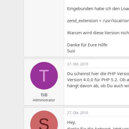
e
u
m
m
Eingebunden habe ich den Loade
a
s
zend_extension = /usr/local/io
Warum wird diese Version nich
Danke für Eure Hilfe
Susi
27. Okt. 2010
T
Du scheinst hier die PHP Versi
Version 4.0.0 für PHP 5.2. Ob a
hängt davon ab, ob Du auch wirk
Till
Administrator
27. Okt. 2010
S
Hey,
danke für die Antwort. Jetzt v