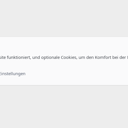
site funktioniert, und optionale Cookies, um den Komfort bei der
Kontakt
Nutzungsb
Einstellungen
®
unity platform by XenForo
© 2010-2022 XenForo Ltd.
-
Deutsch von xenDach
©2010