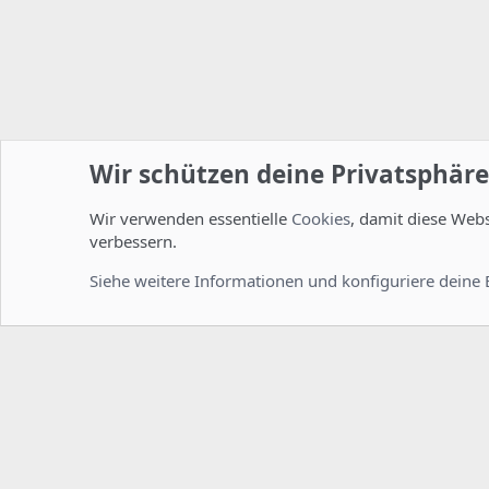
Wir schützen deine Privatsphäre
Wir verwenden essentielle
Cookies
, damit diese Web
Startseite
Foren
Linux Foren
Server Administration
verbessern.
Cookies
Deutsch [Du]
Siehe weitere Informationen und konfiguriere deine 
Comm