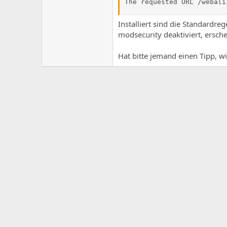
e
u
The requested URL /webali
m
m
a
Installiert sind die Standardre
s
modsecurity deaktiviert, ersche
Hat bitte jemand einen Tipp, w