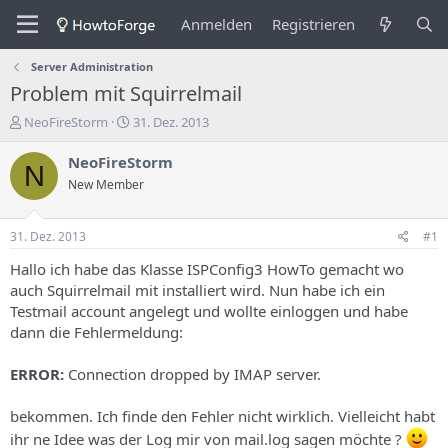
Anmelden
Registrieren
Server Administration
Problem mit Squirrelmail
E
E
NeoFireStorm
31. Dez. 2013
r
r
s
s
NeoFireStorm
N
t
t
New Member
e
e
l
l
l
l
31. Dez. 2013
#1
e
u
r
n
Hallo ich habe das Klasse ISPConfig3 HowTo gemacht wo
d
g
auch Squirrelmail mit installiert wird. Nun habe ich ein
e
s
Testmail account angelegt und wollte einloggen und habe
s
d
dann die Fehlermeldung:
T
a
h
t
ERROR:
Connection dropped by IMAP server.
e
u
m
m
a
bekommen. Ich finde den Fehler nicht wirklich. Vielleicht habt
s
ihr ne Idee was der Log mir von mail.log sagen möchte ?