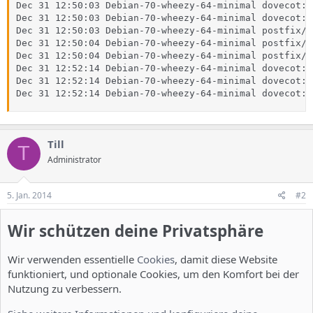
Dec 31 12:50:03 Debian-70-wheezy-64-minimal dovecot: 
Dec 31 12:50:03 Debian-70-wheezy-64-minimal dovecot: 
Dec 31 12:50:03 Debian-70-wheezy-64-minimal postfix/s
Dec 31 12:50:04 Debian-70-wheezy-64-minimal postfix/m
Dec 31 12:50:04 Debian-70-wheezy-64-minimal postfix/m
Dec 31 12:52:14 Debian-70-wheezy-64-minimal dovecot: 
Dec 31 12:52:14 Debian-70-wheezy-64-minimal dovecot: 
Dec 31 12:52:14 Debian-70-wheezy-64-minimal dovecot: 
Till
T
Administrator
5. Jan. 2014
#2
Welche linux istribution? Der fehlermeldung nach eürde ich
Wir schützen deine Privatsphäre
sagen das dovecot-mysql psket nicht installiert ist.
Wir verwenden essentielle
Cookies
, damit diese Website
Du musst dich einloggen oder registrieren, um hier zu antworten.
funktioniert, und optionale Cookies, um den Komfort bei der
Nutzung zu verbessern.