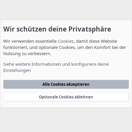
Wir schützen deine Privatsphäre
Wir verwenden essentielle
Cookies
, damit diese Website
funktioniert, und optionale Cookies, um den Komfort bei der
Nutzung zu verbessern.
Installation und Konfiguration
Siehe weitere Informationen und konfiguriere deine
Einstellungen
Cookies
Deutsch [Du]
Kontakt
Nutzungsbedingungen
Datenschutzerklärung
Hilfe
Alle Cookies akzeptieren
Startseite
R
S
S
Optionale Cookies ablehnen
®
Community platform by XenForo
© 2010-2022 XenForo Ltd.
-
Deutsch von
-
xenDach
©2010-2014
F
e
e
d