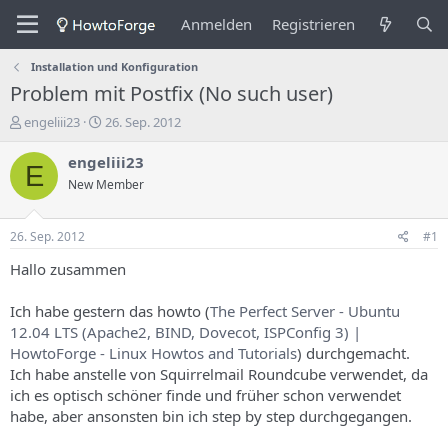
Anmelden
Registrieren
Installation und Konfiguration
Problem mit Postfix (No such user)
E
E
engeliii23
26. Sep. 2012
r
r
s
s
engeliii23
E
t
t
New Member
e
e
l
l
l
l
26. Sep. 2012
#1
e
u
r
n
Hallo zusammen
d
g
e
s
Ich habe gestern das howto (
The Perfect Server - Ubuntu
s
d
12.04 LTS (Apache2, BIND, Dovecot, ISPConfig 3) |
T
a
HowtoForge - Linux Howtos and Tutorials
) durchgemacht.
h
t
Ich habe anstelle von Squirrelmail Roundcube verwendet, da
e
u
m
m
ich es optisch schöner finde und früher schon verwendet
a
habe, aber ansonsten bin ich step by step durchgegangen.
s