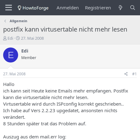
Anmelden
Registrieren
Allgemein
postfix kann virtusertable nicht mehr lesen
E
E
Edi
27. Mai 2008
r
r
s
s
Edi
E
t
t
Member
e
e
l
l
l
l
27. Mai 2008
#1
e
u
r
n
Hallo
d
g
ich kann seit Heute keine Emails mehr empfangen. Postfix
e
s
kann die virtusertable nicht mehr lesen.
s
d
Virtusertable wird durch ISPconfig korrekt geschrieben..
T
a
Ich habe auf Vers 2.2.23 upgedatet, ansonsten nichts
h
t
verändert.
e
u
m
m
8 Stunden später trat das Problem auf.
a
s
Auszug aus dem mail.err log: