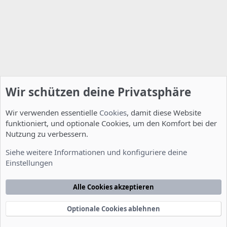
Wir schützen deine Privatsphäre
Wir verwenden essentielle
Cookies
, damit diese Website
funktioniert, und optionale Cookies, um den Komfort bei der
Nutzung zu verbessern.
Allgemein
Siehe weitere Informationen und konfiguriere deine
Einstellungen
Cookies
Deutsch [Du]
Kontakt
Nutzungsbedingungen
Datenschutzerklärung
Hilfe
Alle Cookies akzeptieren
Startseite
R
S
S
Optionale Cookies ablehnen
®
Community platform by XenForo
© 2010-2022 XenForo Ltd.
-
Deutsch von
-
xenDach
©2010-2014
F