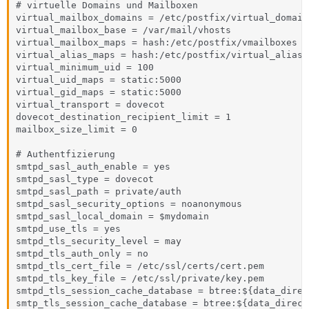
# virtuelle Domains und Mailboxen

virtual_mailbox_domains = /etc/postfix/virtual_domains
virtual_mailbox_base = /var/mail/vhosts

virtual_mailbox_maps = hash:/etc/postfix/vmailboxes

virtual_alias_maps = hash:/etc/postfix/virtual_aliases
virtual_minimum_uid = 100

virtual_uid_maps = static:5000

virtual_gid_maps = static:5000

virtual_transport = dovecot

dovecot_destination_recipient_limit = 1

mailbox_size_limit = 0

# Authentfizierung

smtpd_sasl_auth_enable = yes

smtpd_sasl_type = dovecot

smtpd_sasl_path = private/auth

smtpd_sasl_security_options = noanonymous

smtpd_sasl_local_domain = $mydomain

smtpd_use_tls = yes

smtpd_tls_security_level = may

smtpd_tls_auth_only = no

smtpd_tls_cert_file = /etc/ssl/certs/cert.pem

smtpd_tls_key_file = /etc/ssl/private/key.pem

smtpd_tls_session_cache_database = btree:${data_direc
smtp_tls_session_cache_database = btree:${data_direct