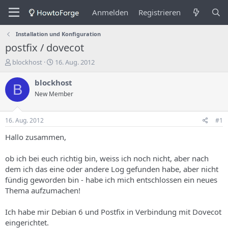
Anmelden
Registrieren
Installation und Konfiguration
postfix / dovecot
E
E
blockhost
16. Aug. 2012
r
r
s
s
blockhost
B
t
t
New Member
e
e
l
l
l
l
16. Aug. 2012
#1
e
u
r
n
Hallo zusammen,
d
g
e
s
ob ich bei euch richtig bin, weiss ich noch nicht, aber nach
s
d
dem ich das eine oder andere Log gefunden habe, aber nicht
T
a
fündig geworden bin - habe ich mich entschlossen ein neues
h
t
Thema aufzumachen!
e
u
m
m
a
Ich habe mir Debian 6 und Postfix in Verbindung mit Dovecot
s
eingerichtet.