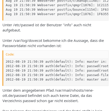
Aug 19 21:50:39 Webserver postfix/cleanup[1148]: 1C21
Aug 19 21:50:39 Webserver postfix/qmgr[1076]: 1C2115C
Aug 19 21:50:39 Webserver postfix/bounce[1154]: 1F635
Aug 19 21:50:39 Webserver postfix/qmgr[1076]: 1F6355C
Unter /etc/passwd ist der Benutzer "info" auch nicht
aufgebaut.
Unter /var/log/dovecot bekomme ich die Aussage, dass die
Passwortdatei nicht vorhanden ist:
Code:
2012-08-19 21:50:39 auth(default): Info: master in: U
2012-08-19 21:50:39 auth(default): Info: passwd(root@
2012-08-19 21:50:39 auth(default): Info: passwd(root@
2012-08-19 21:50:39 auth(default): Info: passwd-file(
2012-08-19 21:50:39 auth(default): Info: master out: 
Unter dem angegebenen Pfad /var/mail/vhosts/rene-
ott.de/passwd befindet sich auch keine Datei, da das
Verzeichnis passwd schon gar nicht existiert.