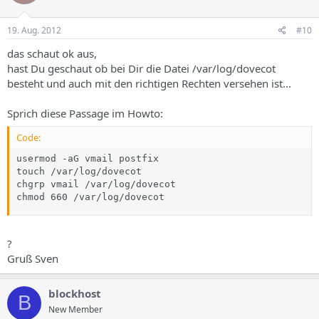
19. Aug. 2012
#10
das schaut ok aus,
hast Du geschaut ob bei Dir die Datei /var/log/dovecot
besteht und auch mit den richtigen Rechten versehen ist...
Sprich diese Passage im Howto:
Code:
usermod -aG vmail postfix

touch /var/log/dovecot

chgrp vmail /var/log/dovecot

chmod 660 /var/log/dovecot
?
Gruß Sven
blockhost
B
New Member