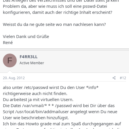
Das Anlegen des Verzeichnisses und der Datei stellt ja kein
Problem da, aber wie muss ich soll eine psswd-Datei
konfigurieren, damit auch der richtige Inhalt erscheint?
Weisst du da ne gute seite wo man nachlesen kann?
Vielen Dank und Grüße
René
F4RR3LL
F
Active Member
20. Aug. 2012
#12
also unter /etc/passwd wirst Du den User *info*
richtigerweise auch nicht finden.
Du arbeitest ja mit virtuellen Usern.
Die Datei /var/vmail/* * * /passwd wird bei Dir über das
Script /usr/local/bin/addmailuser angelegt wenn Du neue
User wie beschrieben hinzufügst.
Ich bin das Howto grade mal zum Spaß durchgegangen auf