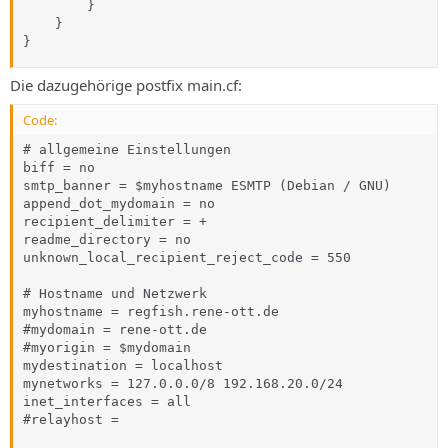
        }

    }    

}
Die dazugehörige postfix main.cf:
Code:
# allgemeine Einstellungen

biff = no

smtp_banner = $myhostname ESMTP (Debian / GNU)

append_dot_mydomain = no

recipient_delimiter = +

readme_directory = no

unknown_local_recipient_reject_code = 550

# Hostname und Netzwerk

myhostname = regfish.rene-ott.de

#mydomain = rene-ott.de

#myorigin = $mydomain

mydestination = localhost

mynetworks = 127.0.0.0/8 192.168.20.0/24

inet_interfaces = all

#relayhost = 
