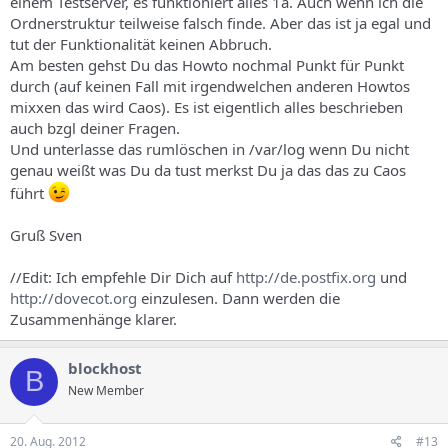
einem Testserver, es funktioniert alles 1a. Auch wenn ich die
Ordnerstruktur teilweise falsch finde. Aber das ist ja egal und
tut der Funktionalität keinen Abbruch.
Am besten gehst Du das Howto nochmal Punkt für Punkt
durch (auf keinen Fall mit irgendwelchen anderen Howtos
mixxen das wird Caos). Es ist eigentlich alles beschrieben
auch bzgl deiner Fragen.
Und unterlasse das rumlöschen in /var/log wenn Du nicht
genau weißt was Du da tust merkst Du ja das das zu Caos
führt
Gruß Sven
//Edit: Ich empfehle Dir Dich auf
http://de.postfix.org
und
http://dovecot.org
einzulesen. Dann werden die
Zusammenhänge klarer.
blockhost
B
New Member
20. Aug. 2012
#13