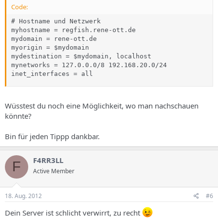
Code:
# Hostname und Netzwerk

myhostname = regfish.rene-ott.de

mydomain = rene-ott.de

myorigin = $mydomain

mydestination = $mydomain, localhost

mynetworks = 127.0.0.0/8 192.168.20.0/24

inet_interfaces = all
Wüsstest du noch eine Möglichkeit, wo man nachschauen
könnte?
Bin für jeden Tippp dankbar.
F4RR3LL
F
Active Member
18. Aug. 2012
#6
Dein Server ist schlicht verwirrt, zu recht