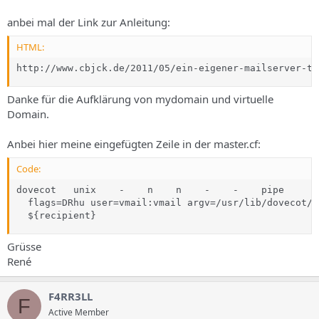
anbei mal der Link zur Anleitung:
HTML:
http://www.cbjck.de/2011/05/ein-eigener-mailserver-te
Danke für die Aufklärung von mydomain und virtuelle
Domain.
Anbei hier meine eingefügten Zeile in der master.cf:
Code:
dovecot   unix    -    n    n    -    -    pipe

  flags=DRhu user=vmail:vmail argv=/usr/lib/dovecot/d
  ${recipient}
Grüsse
René
F4RR3LL
F
Active Member