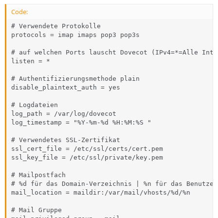
Code:
# Verwendete Protokolle

protocols = imap imaps pop3 pop3s

# auf welchen Ports lauscht Dovecot (IPv4=*=Alle Inter
listen = *

# Authentifizierungsmethode plain

disable_plaintext_auth = yes

# Logdateien

log_path = /var/log/dovecot

log_timestamp = "%Y-%m-%d %H:%M:%S "

# Verwendetes SSL-Zertifikat

ssl_cert_file = /etc/ssl/certs/cert.pem

ssl_key_file = /etc/ssl/private/key.pem

# Mailpostfach

# %d für das Domain-Verzeichnis | %n für das Benutzer
mail_location = maildir:/var/mail/vhosts/%d/%n

# Mail Gruppe
