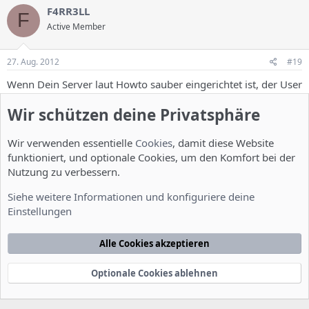
F4RR3LL
F
Active Member
27. Aug. 2012
#19
Wenn Dein Server laut Howto sauber eingerichtet ist, der User
an den die Email geschickt wird auch als virtueller User
Wir schützen deine Privatsphäre
angelegt ist, der mx-record für die Domain richtig gesetzt ist
und Port25 offen ist, ja dann sollten die Mails auch ganz
normal ankommen.
Wir verwenden essentielle
Cookies
, damit diese Website
Wenn dem nicht so ist brauchts wieder Sendeversuch +
funktioniert, und optionale Cookies, um den Komfort bei der
Logfile vom Server.
Nutzung zu verbessern.
Siehe weitere Informationen und konfiguriere deine
Gruß Sven
Einstellungen
blockhost
B
Alle Cookies akzeptieren
New Member
Optionale Cookies ablehnen
27. Aug. 2012
#20
Hallo Sven,