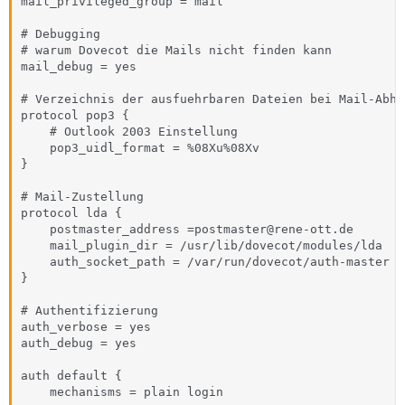
mail_privileged_group = mail

# Debugging

# warum Dovecot die Mails nicht finden kann  

mail_debug = yes

# Verzeichnis der ausfuehrbaren Dateien bei Mail-Abho
protocol pop3 {

    # Outlook 2003 Einstellung

    pop3_uidl_format = %08Xu%08Xv

}

# Mail-Zustellung

protocol lda {

    postmaster_address =postmaster@rene-ott.de

    mail_plugin_dir = /usr/lib/dovecot/modules/lda

    auth_socket_path = /var/run/dovecot/auth-master

}

# Authentifizierung

auth_verbose = yes

auth_debug = yes

auth default {

    mechanisms = plain login
