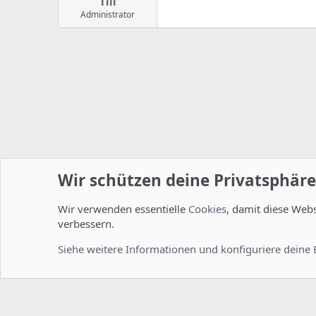
Till
Administrator
Wir schützen deine Privatsphäre
Wir verwenden essentielle
Cookies
, damit diese Web
Startseite
Foren
ISPConfig
Entwicklerforum
verbessern.
Cookies
Deutsch [Du]
Siehe weitere Informationen und konfiguriere deine 
Comm