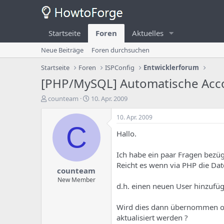
Startseite
Foren
Aktuelles
Neue Beiträge
Foren durchsuchen
Startseite
Foren
ISPConfig
Entwicklerforum
[PHP/MySQL] Automatische Acco
E
E
counteam
10. Apr. 2009
r
r
s
s
10. Apr. 2009
t
t
C
Hallo.
e
e
l
l
l
l
Ich habe ein paar Fragen bezügl
e
u
Reicht es wenn via PHP die Da
counteam
r
n
d
g
New Member
d.h. einen neuen User hinzufü
e
s
s
d
T
a
Wird dies dann übernommen ode
h
t
aktualisiert werden ?