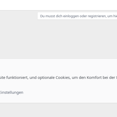
Du musst dich einloggen oder registrieren, um hi
site funktioniert, und optionale Cookies, um den Komfort bei der
Kontakt
Nutzungsb
Einstellungen
®
unity platform by XenForo
© 2010-2022 XenForo Ltd.
-
Deutsch von xenDach
©2010