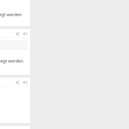
legt werden
#2
rlegt werden.
#3