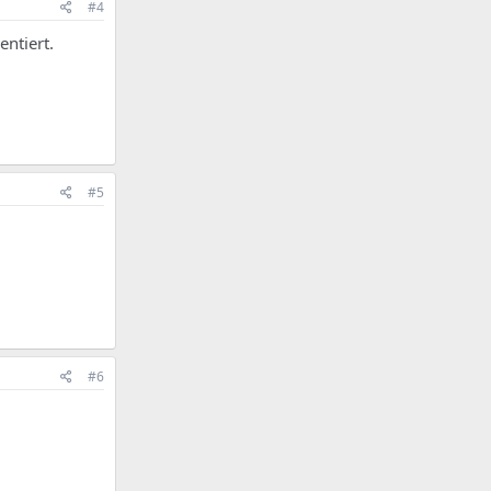
#4
entiert.
#5
#6