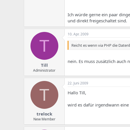
e
u
m
m
a
Ich würde gerne ein paar dinge
s
und direkt freigeschaltet sind.
10. Apr. 2009
T
Reicht es wenn via PHP die Date
nein. Es muss zusätzlich auch n
Till
Administrator
22. Juni 2009
T
Hallo Till,
wird es dafür irgendwann eine
trelock
New Member