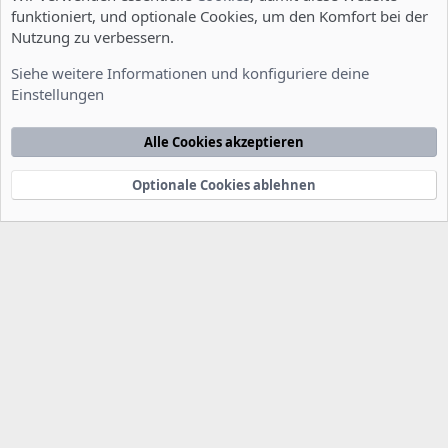
funktioniert, und optionale Cookies, um den Komfort bei der
Nutzung zu verbessern.
Installation und Konfiguration
Siehe weitere Informationen und konfiguriere deine
Einstellungen
Cookies
Deutsch [Du]
Kontakt
Nutzungsbedingungen
Datenschutzerklärung
Hilfe
Alle Cookies akzeptieren
Startseite
R
S
S
Optionale Cookies ablehnen
®
Community platform by XenForo
© 2010-2022 XenForo Ltd.
-
Deutsch von
-
xenDach
©2010-2014
F
e
e
d