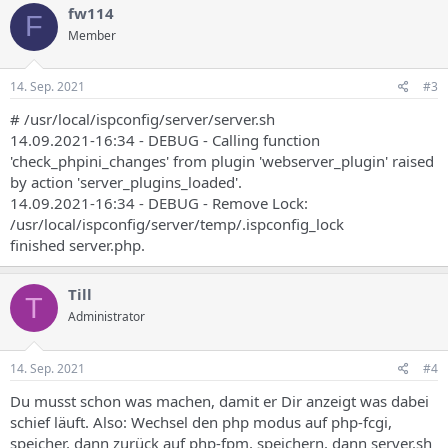
fw114
F
Member
14. Sep. 2021
#3
# /usr/local/ispconfig/server/server.sh
14.09.2021-16:34 - DEBUG - Calling function
'check_phpini_changes' from plugin 'webserver_plugin' raised
by action 'server_plugins_loaded'.
14.09.2021-16:34 - DEBUG - Remove Lock:
/usr/local/ispconfig/server/temp/.ispconfig_lock
finished server.php.
Till
T
Administrator
14. Sep. 2021
#4
Du musst schon was machen, damit er Dir anzeigt was dabei
schief läuft. Also: Wechsel den php modus auf php-fcgi,
speicher, dann zurück auf php-fpm, speichern, dann server.sh