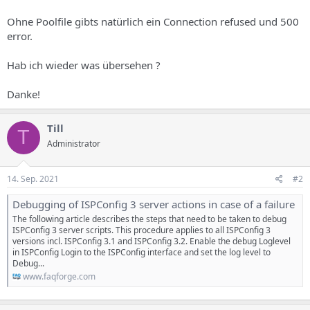
Ohne Poolfile gibts natürlich ein Connection refused und 500
error.
Hab ich wieder was übersehen ?
Danke!
Till
T
Administrator
14. Sep. 2021
#2
Debugging of ISPConfig 3 server actions in case of a failure
The following article describes the steps that need to be taken to debug
ISPConfig 3 server scripts. This procedure applies to all ISPConfig 3
versions incl. ISPConfig 3.1 and ISPConfig 3.2. Enable the debug Loglevel
in ISPConfig Login to the ISPConfig interface and set the log level to
Debug...
www.faqforge.com