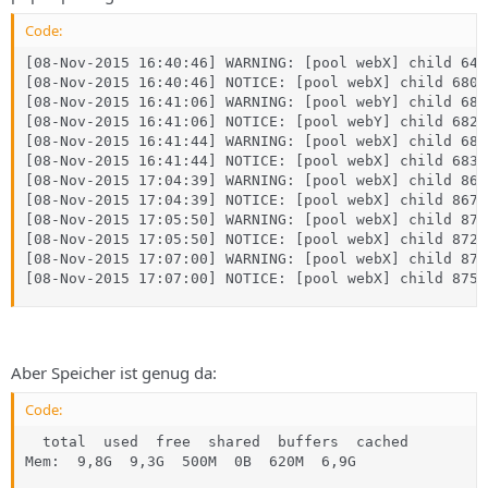
Code:
[08-Nov-2015 16:40:46] WARNING: [pool webX] child 642
[08-Nov-2015 16:40:46] NOTICE: [pool webX] child 6803
[08-Nov-2015 16:41:06] WARNING: [pool webY] child 681
[08-Nov-2015 16:41:06] NOTICE: [pool webY] child 6820
[08-Nov-2015 16:41:44] WARNING: [pool webX] child 680
[08-Nov-2015 16:41:44] NOTICE: [pool webX] child 6834
[08-Nov-2015 17:04:39] WARNING: [pool webX] child 865
[08-Nov-2015 17:04:39] NOTICE: [pool webX] child 8674
[08-Nov-2015 17:05:50] WARNING: [pool webX] child 872
[08-Nov-2015 17:05:50] NOTICE: [pool webX] child 8729
[08-Nov-2015 17:07:00] WARNING: [pool webX] child 872
[08-Nov-2015 17:07:00] NOTICE: [pool webX] child 8756
Aber Speicher ist genug da:
Code:
  total  used  free  shared  buffers  cached

Mem:  9,8G  9,3G  500M  0B  620M  6,9G