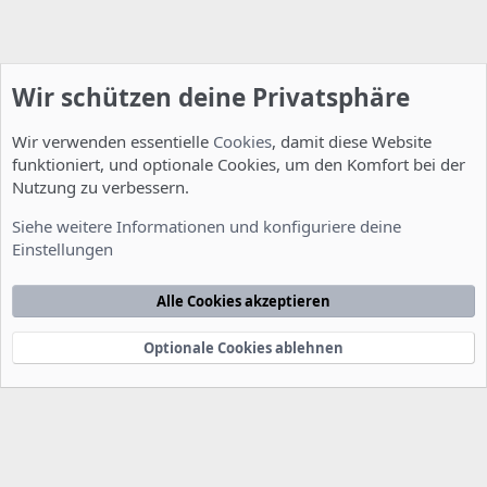
Wir schützen deine Privatsphäre
Wir verwenden essentielle
Cookies
, damit diese Website
funktioniert, und optionale Cookies, um den Komfort bei der
Nutzung zu verbessern.
Installation und Konfiguration
Siehe weitere Informationen und konfiguriere deine
Einstellungen
Cookies
Deutsch [Du]
Kontakt
Nutzungsbedingungen
Datenschutzerklärung
Hilfe
Alle Cookies akzeptieren
Startseite
R
S
S
Optionale Cookies ablehnen
®
Community platform by XenForo
© 2010-2022 XenForo Ltd.
-
Deutsch von
-
xenDach
©2010-2014
F
e
e
d