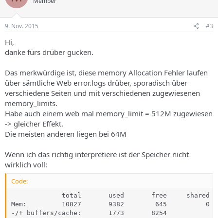
Member
9. Nov. 2015
#3
Hi,
danke fürs drüber gucken.
Das merkwürdige ist, diese memory Allocation Fehler laufen
über sämtliche Web error.logs drüber, sporadisch über
verschiedene Seiten und mit verschiedenen zugewiesenen
memory_limits.
Habe auch einem web mal memory_limit = 512M zugewiesen
-> gleicher Effekt.
Die meisten anderen liegen bei 64M
Wenn ich das richtig interpretiere ist der Speicher nicht
wirklich voll:
Code:
             total       used       free     shared  
Mem:         10027       9382        645          0  
-/+ buffers/cache:       1773       8254
