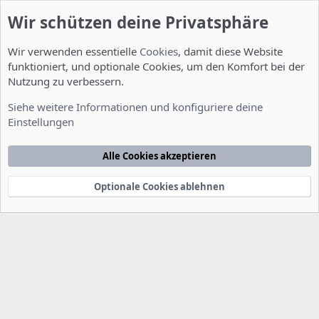
Wir schützen deine Privatsphäre
Wir verwenden essentielle
Cookies
, damit diese Website
funktioniert, und optionale Cookies, um den Komfort bei der
Nutzung zu verbessern.
Desktop
Siehe weitere Informationen und konfiguriere deine
Einstellungen
Cookies
Deutsch [Du]
Kontakt
Nutzungsbedingungen
Datenschutzerklärung
Hilfe
Alle Cookies akzeptieren
Startseite
R
S
S
Optionale Cookies ablehnen
®
Community platform by XenForo
© 2010-2022 XenForo Ltd.
-
Deutsch von
-
xenDach
©2010-2014
F
e
e
d