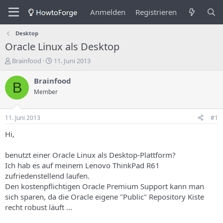
Anmelden
Registrieren
Desktop
Oracle Linux als Desktop
E
E
Brainfood
11. Juni 2013
r
r
s
s
Brainfood
B
t
t
Member
e
e
l
l
l
l
11. Juni 2013
#1
e
u
r
n
Hi,
d
g
e
s
benutzt einer Oracle Linux als Desktop-Plattform?
s
d
Ich hab es auf meinem Lenovo ThinkPad R61
T
a
zufriedenstellend laufen.
h
t
Den kostenpflichtigen Oracle Premium Support kann man
e
u
m
m
sich sparen, da die Oracle eigene "Public" Repository Kiste
a
recht robust läuft ...
s