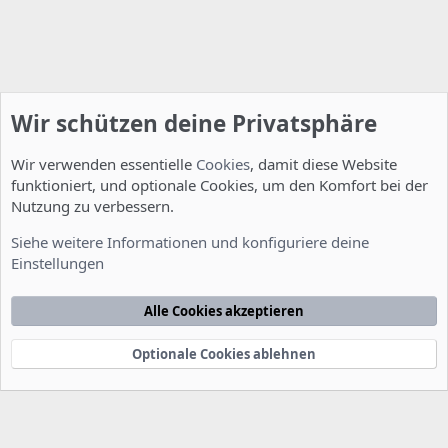
Wir schützen deine Privatsphäre
Wir verwenden essentielle
Cookies
, damit diese Website
funktioniert, und optionale Cookies, um den Komfort bei der
Nutzung zu verbessern.
Installation und Konfiguration
Siehe weitere Informationen und konfiguriere deine
Einstellungen
Cookies
Deutsch [Du]
Kontakt
Nutzungsbedingungen
Datenschutzerklärung
Hilfe
Alle Cookies akzeptieren
Startseite
R
S
S
Optionale Cookies ablehnen
®
Community platform by XenForo
© 2010-2022 XenForo Ltd.
-
Deutsch von
-
xenDach
©2010-2014
F
e
e
d