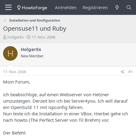
Anmelden
Registrieren
Installation und Konfiguration
Opensuse11 und Ruby
E
E
HolgerEx
17. Nov. 2008
r
r
s
s
HolgerEx
H
t
t
New Member
e
e
l
l
l
l
17. Nov. 2008
#1
e
u
r
n
Moin Forum,
d
g
e
s
ich beabsichtige, auf einen Webserver von Hetzner
s
d
umzusteigen. Derzeit bin ich bei Server4you. Ich will darauf
T
a
ein OpenSuSE 11 mit ispconfig fahren.
h
t
Nun teste ich die Installation in einer VBox. Hierbei gehe ich
e
u
m
m
nach howto (The Perfect Server von Til Brehm) vor.
a
s
Der Befehl: