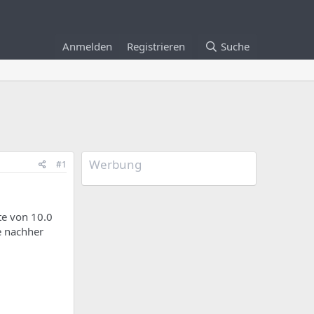
Anmelden
Registrieren
Suche
Werbung
#1
te von 10.0
e nachher