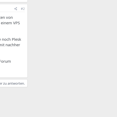
#2
iten von
t einem VPS
e noch Plesk
amit nachher
tForum
er zu antworten.