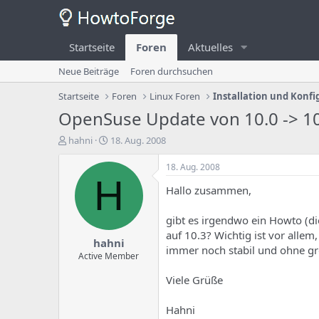
Startseite
Foren
Aktuelles
Neue Beiträge
Foren durchsuchen
Startseite
Foren
Linux Foren
Installation und Konfi
OpenSuse Update von 10.0 -> 1
E
E
hahni
18. Aug. 2008
r
r
s
s
18. Aug. 2008
t
t
H
Hallo zusammen,
e
e
l
l
l
l
gibt es irgendwo ein Howto (di
e
u
auf 10.3? Wichtig ist vor allem
hahni
r
n
immer noch stabil und ohne gr
d
g
Active Member
e
s
Viele Grüße
s
d
T
a
h
t
Hahni