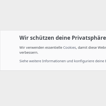
Wir schützen deine Privatsphäre
Wir verwenden essentielle
Cookies
, damit diese Web
Startseite
Foren
Linux Foren
Installation und Konfi
verbessern.
Cookies
Deutsch [Du]
Siehe weitere Informationen und konfiguriere deine 
Comm