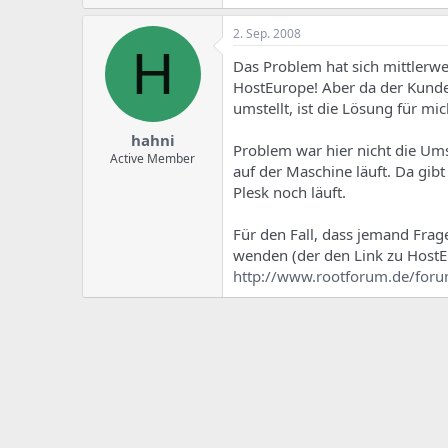
e
u
m
m
2. Sep. 2008
a
H
s
Das Problem hat sich mittlerwe
HostEurope! Aber da der Kunde
umstellt, ist die Lösung für mich
hahni
Problem war hier nicht die Ums
Active Member
auf der Maschine läuft. Da gib
Plesk noch läuft.
Für den Fall, dass jemand Fra
wenden (der den Link zu HostE
http://www.rootforum.de/for