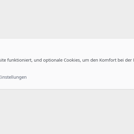
site funktioniert, und optionale Cookies, um den Komfort bei der
guration
Kontakt
Nutzungsb
Einstellungen
®
unity platform by XenForo
© 2010-2022 XenForo Ltd.
-
Deutsch von xenDach
©2010