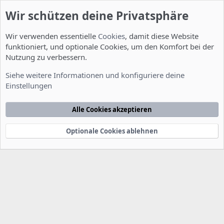
Wir schützen deine Privatsphäre
Wir verwenden essentielle
Cookies
, damit diese Website
funktioniert, und optionale Cookies, um den Komfort bei der
Nutzung zu verbessern.
Server Administration
Siehe weitere Informationen und konfiguriere deine
Einstellungen
Cookies
Deutsch [Du]
Kontakt
Nutzungsbedingungen
Datenschutzerklärung
Hilfe
Alle Cookies akzeptieren
Startseite
R
S
S
Optionale Cookies ablehnen
®
Community platform by XenForo
© 2010-2022 XenForo Ltd.
-
Deutsch von
-
xenDach
©2010-2014
F
e
e
d