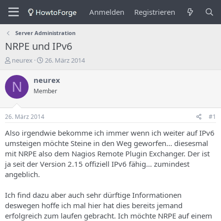
Anmelden
Registrieren
Server Administration
NRPE und IPv6
E
E
neurex
26. März 2014
r
r
s
s
neurex
N
t
t
Member
e
e
l
l
l
l
26. März 2014
#1
e
u
r
n
Also irgendwie bekomme ich immer wenn ich weiter auf IPv6
d
g
umsteigen möchte Steine in den Weg geworfen... diesesmal
e
s
mit NRPE also dem Nagios Remote Plugin Exchanger. Der ist
s
d
ja seit der Version 2.15 offiziell IPv6 fähig... zumindest
T
a
angeblich.
h
t
e
u
m
m
Ich find dazu aber auch sehr dürftige Informationen
a
deswegen hoffe ich mal hier hat dies bereits jemand
s
erfolgreich zum laufen gebracht. Ich möchte NRPE auf einem