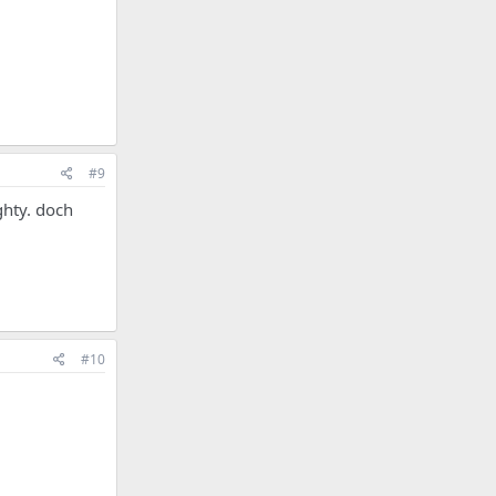
#9
ghty. doch
#10