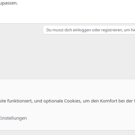
zupassen.
Du musst dich einloggen oder registrieren, um hi
site funktioniert, und optionale Cookies, um den Komfort bei der
guration
Kontakt
Nutzungsb
Einstellungen
®
unity platform by XenForo
© 2010-2022 XenForo Ltd.
-
Deutsch von xenDach
©2010