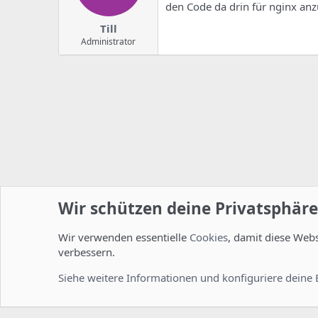
den Code da drin für nginx an
Till
Administrator
Wir schützen deine Privatsphäre
Wir verwenden essentielle
Cookies
, damit diese Web
Startseite
Foren
Linux Foren
Installation und Konfi
verbessern.
Cookies
Deutsch [Du]
Siehe weitere Informationen und konfiguriere deine 
Comm