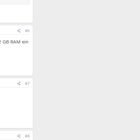
#6
 2 GB RAM ein
#7
#8