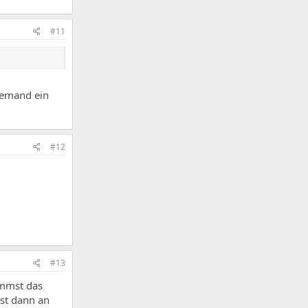
#11
 jemand ein
#12
#13
immst das
st dann an