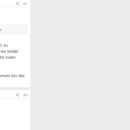
#2
.
h zu
hes leider
cht mehr
ehmen bis der
#3