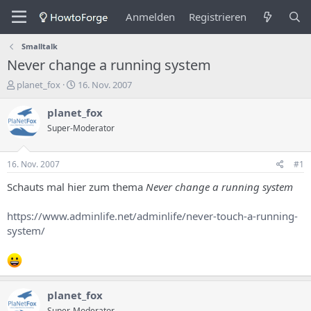
Anmelden
Registrieren
Smalltalk
Never change a running system
E
E
planet_fox
16. Nov. 2007
r
r
s
s
planet_fox
t
t
Super-Moderator
e
e
l
l
l
l
16. Nov. 2007
#1
e
u
r
n
Schauts mal hier zum thema
Never change a running system
d
g
e
s
https://www.adminlife.net/adminlife/never-touch-a-running-
s
d
system/
T
a
h
t
e
u
m
m
a
planet_fox
s
Super-Moderator