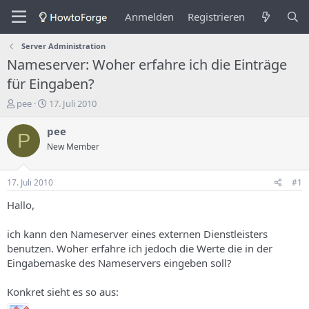
Anmelden
Registrieren
Server Administration
Nameserver: Woher erfahre ich die Einträge
für Eingaben?
E
E
pee
17. Juli 2010
r
r
s
s
pee
P
t
t
New Member
e
e
l
l
l
l
17. Juli 2010
#1
e
u
r
n
Hallo,
d
g
e
s
ich kann den Nameserver eines externen Dienstleisters
s
d
benutzen. Woher erfahre ich jedoch die Werte die in der
T
a
Eingabemaske des Nameservers eingeben soll?
h
t
e
u
m
m
Konkret sieht es so aus:
a