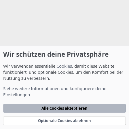
Wir schützen deine Privatsphäre
Wir verwenden essentielle
Cookies
, damit diese Website
funktioniert, und optionale Cookies, um den Komfort bei der
Nutzung zu verbessern.
Server Administration
Siehe weitere Informationen und konfiguriere deine
Einstellungen
Cookies
Deutsch [Du]
Kontakt
Nutzungsbedingungen
Datenschutzerklärung
Hilfe
Alle Cookies akzeptieren
Startseite
R
S
S
Optionale Cookies ablehnen
®
Community platform by XenForo
© 2010-2022 XenForo Ltd.
-
Deutsch von
-
xenDach
©2010-2014
F