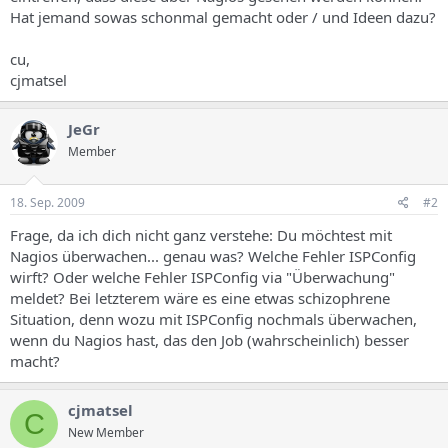
s
Hat jemand sowas schonmal gemacht oder / und Ideen dazu?
cu,
cjmatsel
JeGr
Member
18. Sep. 2009
#2
Frage, da ich dich nicht ganz verstehe: Du möchtest mit
Nagios überwachen... genau was? Welche Fehler ISPConfig
wirft? Oder welche Fehler ISPConfig via "Überwachung"
meldet? Bei letzterem wäre es eine etwas schizophrene
Situation, denn wozu mit ISPConfig nochmals überwachen,
wenn du Nagios hast, das den Job (wahrscheinlich) besser
macht?
cjmatsel
C
New Member