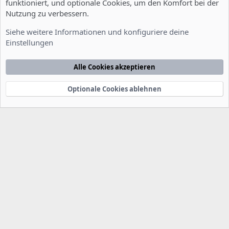
funktioniert, und optionale Cookies, um den Komfort bei der
Nutzung zu verbessern.
Tipps - Tricks - Mods
Siehe weitere Informationen und konfiguriere deine
Einstellungen
Cookies
Deutsch [Du]
Kontakt
Nutzungsbedingungen
Datenschutzerklärung
Hilfe
Alle Cookies akzeptieren
Startseite
R
S
S
Optionale Cookies ablehnen
®
Community platform by XenForo
© 2010-2022 XenForo Ltd.
-
Deutsch von
-
xenDach
©2010-2014
F
e
e
d