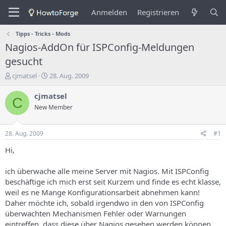
Anmelden
Registrieren
Tipps - Tricks - Mods
Nagios-AddOn für ISPConfig-Meldungen
gesucht
E
E
cjmatsel
28. Aug. 2009
r
r
s
s
cjmatsel
C
t
t
New Member
e
e
l
l
l
l
28. Aug. 2009
#1
e
u
r
n
Hi,
d
g
e
s
ich überwache alle meine Server mit Nagios. Mit ISPConfig
s
d
beschäftige ich mich erst seit Kurzem und finde es echt klasse,
T
a
weil es ne Mange Konfigurationsarbeit abnehmen kann!
h
t
Daher möchte ich, sobald irgendwo in den von ISPConfig
e
u
m
m
überwachten Mechanismen Fehler oder Warnungen
a
eintreffen, dass diese über Nagios gesehen werden können.