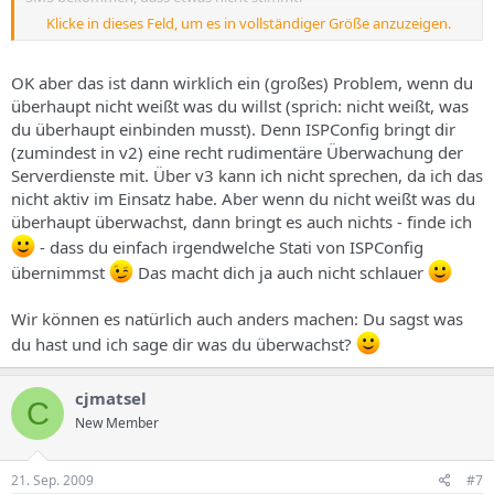
Klicke in dieses Feld, um es in vollständiger Größe anzuzeigen.
Wie Du schreibst, kann Nagios die Prozesse und deren Stati
wesentlich genauer überwachen als ISPConfig. Da ich aber nicht
weiß, WAS ich alles überwachen muss, müsste ich also alles zu
OK aber das ist dann wirklich ein (großes) Problem, wenn du
überwachende selbst festlegen und in Nagios einbinden. DAS ist ja
überhaupt nicht weißt was du willst (sprich: nicht weißt, was
mein Problem, da ich nicht weiß, was ich alles einbinden müsste!
du überhaupt einbinden musst). Denn ISPConfig bringt dir
(zumindest in v2) eine recht rudimentäre Überwachung der
Serverdienste mit. Über v3 kann ich nicht sprechen, da ich das
nicht aktiv im Einsatz habe. Aber wenn du nicht weißt was du
überhaupt überwachst, dann bringt es auch nichts - finde ich
- dass du einfach irgendwelche Stati von ISPConfig
übernimmst
Das macht dich ja auch nicht schlauer
Wir können es natürlich auch anders machen: Du sagst was
du hast und ich sage dir was du überwachst?
cjmatsel
C
New Member
21. Sep. 2009
#7