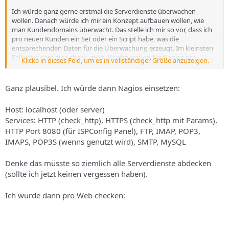
Ich würde ganz gerne erstmal die Serverdienste überwachen
wollen. Danach würde ich mir ein Konzept aufbauen wollen, wie
man Kundendomains überwacht. Das stelle ich mir so vor, dass ich
pro neuen Kunden ein Set oder ein Script habe, was die
entsprechenden Daten für die Überwachung erzeugt. Im kleinsten
Fall wäre dass eine check_multi-Konfiguration für Nagios pro
Klicke in dieses Feld, um es in vollständiger Größe anzuzeigen.
Kunde. So kann man recht einfach neue Kunden hinzufügen...
Wie klingt das?
Ganz plausibel. Ich würde dann Nagios einsetzen:
Host: localhost (oder server)
Services: HTTP (check_http), HTTPS (check_http mit Params),
HTTP Port 8080 (für ISPConfig Panel), FTP, IMAP, POP3,
IMAPS, POP3S (wenns genutzt wird), SMTP, MySQL
Denke das müsste so ziemlich alle Serverdienste abdecken
(sollte ich jetzt keinen vergessen haben).
Ich würde dann pro Web checken: