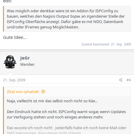
edit:
Was möglich oder denkbar wäre ist ein Addon für ISPConfig zu
bauen, welches den Nagios Output bspw. an irgendeiner Stelle der
ISPConfig Oberfläche anzeigt. Dafür gäbe es mit NDO, Datenbank
und/oder IFrames genug Möglichkeiten.
Gute Idee...
Zuletzt bearbeitet:
21. Sep. 2009
JeGr
Member
21. Sep. 2009
#6
Zitat von cjmatsel:
Naja, vielleicht ist mir das selbst noch nicht so klar...
Den Eindruck hatte ich nicht. ISPConfig warnt sogar, wenn Updates
zur Verfügung stehen und noch einiges anderes mehr.
Das wusste ich noch nicht . Jedenfalls habe ich noch keine Mail oder
SMS bekommen, dass etwas nicht stimmt.