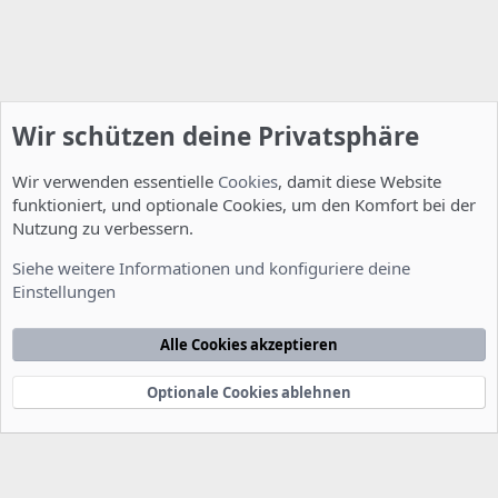
Wir schützen deine Privatsphäre
Wir verwenden essentielle
Cookies
, damit diese Website
funktioniert, und optionale Cookies, um den Komfort bei der
Nutzung zu verbessern.
Server Administration
Siehe weitere Informationen und konfiguriere deine
Einstellungen
Cookies
Deutsch [Du]
Kontakt
Nutzungsbedingungen
Datenschutzerklärung
Hilfe
Alle Cookies akzeptieren
Startseite
R
S
S
Optionale Cookies ablehnen
®
Community platform by XenForo
© 2010-2022 XenForo Ltd.
-
Deutsch von
-
xenDach
©2010-2014
F
e
e
d