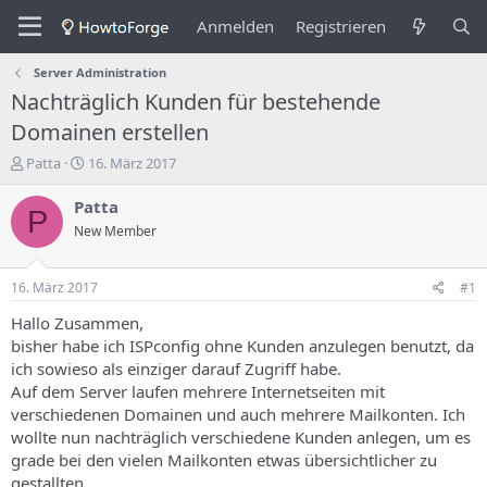
Anmelden
Registrieren
Server Administration
Nachträglich Kunden für bestehende
Domainen erstellen
E
E
Patta
16. März 2017
r
r
s
s
Patta
P
t
t
New Member
e
e
l
l
l
l
16. März 2017
#1
e
u
r
n
Hallo Zusammen,
d
g
bisher habe ich ISPconfig ohne Kunden anzulegen benutzt, da
e
s
ich sowieso als einziger darauf Zugriff habe.
s
d
Auf dem Server laufen mehrere Internetseiten mit
T
a
verschiedenen Domainen und auch mehrere Mailkonten. Ich
h
t
wollte nun nachträglich verschiedene Kunden anlegen, um es
e
u
m
m
grade bei den vielen Mailkonten etwas übersichtlicher zu
a
gestallten.